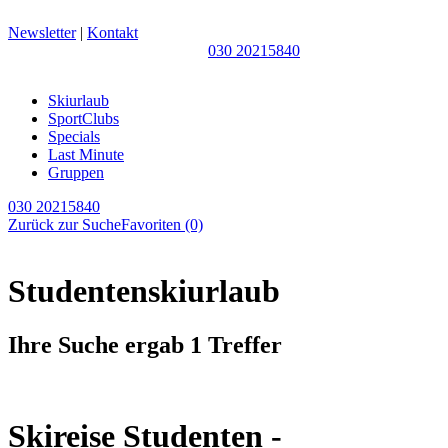
Newsletter
|
Kontakt
030 20215840
Skiurlaub
SportClubs
Specials
Last Minute
Gruppen
030 20215840
Zurück zur Suche
Favoriten
(0)
Studentenskiurlaub
Ihre Suche ergab 1 Treffer
Skireise Studenten -