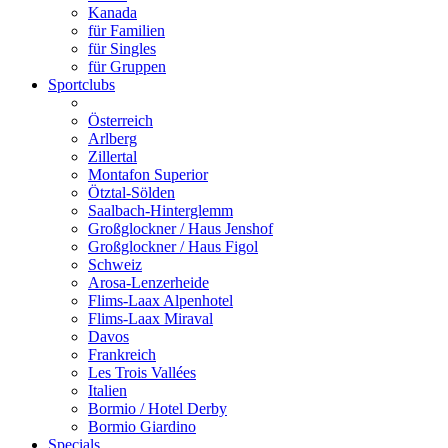
Kanada
für Familien
für Singles
für Gruppen
Sportclubs
Österreich
Arlberg
Zillertal
Montafon Superior
Ötztal-Sölden
Saalbach-Hinterglemm
Großglockner / Haus Jenshof
Großglockner / Haus Figol
Schweiz
Arosa-Lenzerheide
Flims-Laax Alpenhotel
Flims-Laax Miraval
Davos
Frankreich
Les Trois Vallées
Italien
Bormio / Hotel Derby
Bormio Giardino
Specials