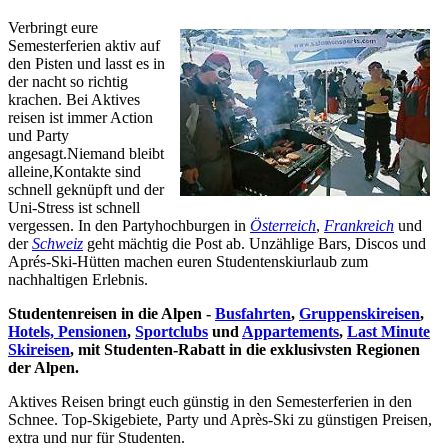
Verbringt eure
Semesterferien aktiv auf
den Pisten und lasst es in
der nacht so richtig
krachen. Bei Aktives
reisen ist immer Action
und Party
angesagt.Niemand bleibt
alleine,Kontakte sind
schnell geknüpft und der
Uni-Stress ist schnell
vergessen. In den Partyhochburgen in
Österreich
,
Frankreich
und
der
Schweiz
geht mächtig die Post ab. Unzählige Bars, Discos und
Aprés-Ski-Hütten machen euren Studentenskiurlaub zum
nachhaltigen Erlebnis.
Studentenreisen in die Alpen -
Busfahrten
,
Gruppenskireisen
,
Hotels, Pensionen
,
Sportclubs
und
Appartements
,
Last Minute
Skireisen
, mit Studenten-Rabatt in die exklusivsten Regionen
der Alpen.
Aktives Reisen bringt euch günstig in den Semesterferien in den
Schnee. Top-Skigebiete, Party und Après-Ski zu günstigen Preisen,
extra und nur für Studenten.