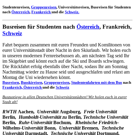
Studentenreisen,
Gruppenreisen
, Universitätsreisen, Busreisen für Studenten
nach
Österreich
,
Frankreich
und die
Schweiz.
Busreisen für Studenten nach
Östereich
, Frankreich,
Schweiz
Fahrt bequem zusammen mit euren Freunden und Komilitonen von
eurer Universitätsstadt über Nacht in den Skiurlaub. Wir holen euch
in unseren modernen Fernreisebussen ab, am nächsten Tag seid Ihr
im Skigebiet und könnt euch auf die Ski und Boards schwingen.
Die Rückfahrt erfolg ebenfalls über Nacht, sodass Ihr am Sonntag
Nachmittag wieder zu Hause seid und ausgeschlafen und relaxt am
Montag die Uni wiedersehen könnt.
Busreisen
,
Busskireisen
,
Gruppenreisen
,
Studentenfahrten mit dem Bus
nach
Frankreich,
Österreich
und die
Schweiz
Buszustiege in allen Deutschen Universitätsstädten! Wir holen euch in eurer
Stadt ab!
RWTH
Aachen
, Universität
Augsburg
, Freie Universität
Berlin
, Humboldt-Universität zu
Berlin
, Technische Universität
Berlin
, Ruhr-Universität
Bochum
, Rheinische Friedrich-
Wilhelms-Universität
Bonn
, Universität
Bremen
, Technische
Universität
Darmstadt
, Technische Universität
Dortmund
,