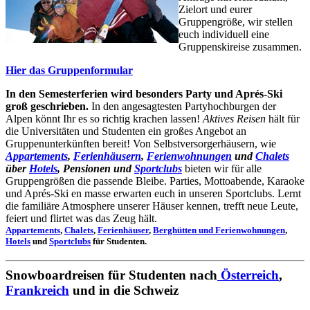
Zielort und eurer
Gruppengröße, wir stellen
euch individuell eine
Gruppenskireise zusammen.
Hier das Gruppenformular
In den Semesterferien wird besonders Party und Aprés-Ski
groß geschrieben.
In den angesagtesten Partyhochburgen der
Alpen könnt Ihr es so richtig krachen lassen!
Aktives Reisen
hält für
die Universitäten und Studenten ein großes Angebot an
Gruppenunterkünften bereit! Von Selbstversorgerhäusern, wie
Appartements
,
Ferienhäusern
,
Ferienwohnungen
und
Chalets
über
Hotels
, Pensionen und
Sportclubs
bieten wir für alle
Gruppengrößen die passende Bleibe. Parties, Mottoabende, Karaoke
und Aprés-Ski en masse erwarten euch in unseren Sportclubs. Lernt
die familiäre Atmosphere unserer Häuser kennen, trefft neue Leute,
feiert und flirtet was das Zeug hält.
Appartements
,
Chalets
,
Ferienhäuser
,
Berghütten und Ferienwohnungen
,
Hotels
und
Sportclubs
für Studenten.
Snowboardreisen für Studenten nach
Österreich
,
Frankreich
und in die Schweiz