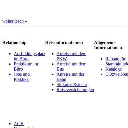
weiter lesen »
Relationship
Reiseinformationen
Allgemeine
Informationen
Ausbildungsplatz
Anreise mit dem
im Büro
PKW
Rabatte für
Praktikum im
Anreise mit dem
Stammkund
Büro
Bus
Kataloge
Jobs und
Anreise mit der
COzweiNeut
Praktika
Bahn
Skikurse & mehr
Reiseversicherungen
AGB