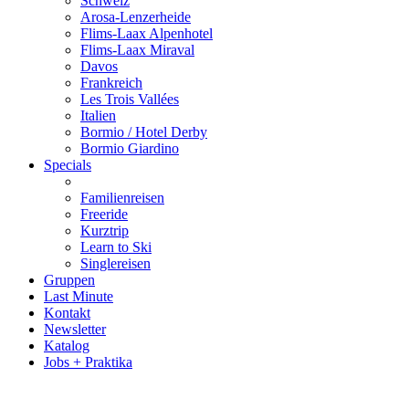
Schweiz
Arosa-Lenzerheide
Flims-Laax Alpenhotel
Flims-Laax Miraval
Davos
Frankreich
Les Trois Vallées
Italien
Bormio / Hotel Derby
Bormio Giardino
Specials
Familienreisen
Freeride
Kurztrip
Learn to Ski
Singlereisen
Gruppen
Last Minute
Kontakt
Newsletter
Katalog
Jobs + Praktika