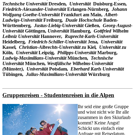
Technische Universität
Dresden
, Universität
Duisburg-Essen
,
Friedrich-Alexander-Universität
Erlangen-Nürnberg
, Johann
Wolfgang Goethe-Universität
Frankfurt am Main,
Albert-
Ludwigs-Universität
Freiburg
, Duale Hochschule
Baden-
Württemberg
, Justus-Liebig-Universität
Gießen
, Georg-August-
Universität
Göttingen
, Universität
Hamburg
, Gottfried Wilhelm
Leibniz Universität
Hannover
, Ruprecht-Karls-Universität
Heidelberg
, Friedrich-Schiller-Universität
Jena
, Universität
Kassel
, Christian-Albrechts-Universität zu
Kiel
, Universität zu
Köln
, Universität
Leipzig
, Philipps-Universität
Marburg,
Ludwig-Maximilians-Universität
München
, Technische
Universität
München
, Westfälische Wilhelms-Universität
(
Münster
), Universität
Potsdam
, Eberhard Karls Universität
Tübingen
, Julius-Maximilians-Universität
Würzburg
Gruppenreisen - Studentenreisen in die Alpen
Ihr seid eine große Gruppe
und wisst nicht wie Ihr alle
zusammen in den Skiurlaub
kommt? Keine Angst!
Schickt uns einfach eine
Anfrage mit Reisedatum,