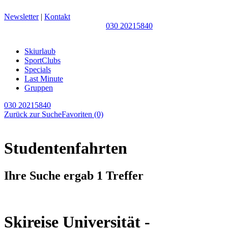
Newsletter
|
Kontakt
030 20215840
Skiurlaub
SportClubs
Specials
Last Minute
Gruppen
030 20215840
Zurück zur Suche
Favoriten
(0)
Studentenfahrten
Ihre Suche ergab 1 Treffer
Skireise Universität -