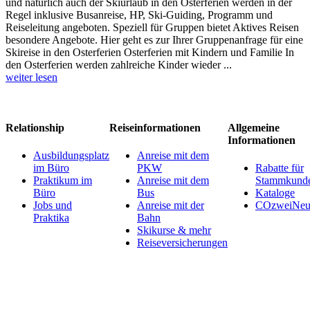
und natürlich auch der Skiurlaub in den Osterferien werden in der
Regel inklusive Busanreise, HP, Ski-Guiding, Programm und
Reiseleitung angeboten. Speziell für Gruppen bietet Aktives Reisen
besondere Angebote. Hier geht es zur Ihrer Gruppenanfrage für eine
Skireise in den Osterferien Osterferien mit Kindern und Familie In
den Osterferien werden zahlreiche Kinder wieder ...
weiter lesen
Relationship
Reiseinformationen
Allgemeine
Informationen
Ausbildungsplatz
Anreise mit dem
im Büro
PKW
Rabatte für
Praktikum im
Anreise mit dem
Stammkund
Büro
Bus
Kataloge
Jobs und
Anreise mit der
COzweiNeut
Praktika
Bahn
Skikurse & mehr
Reiseversicherungen