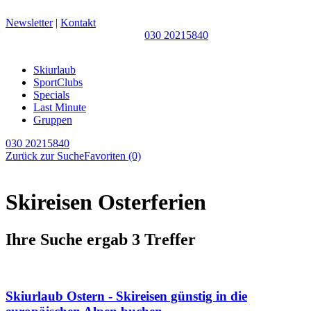
Newsletter
|
Kontakt
030 20215840
Skiurlaub
SportClubs
Specials
Last Minute
Gruppen
030 20215840
Zurück zur Suche
Favoriten
(0)
Skireisen Osterferien
Ihre Suche ergab 3 Treffer
Skiurlaub Ostern - Skireisen günstig in die