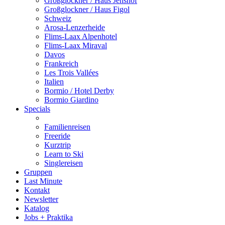
Großglockner / Haus Jenshof
Großglockner / Haus Figol
Schweiz
Arosa-Lenzerheide
Flims-Laax Alpenhotel
Flims-Laax Miraval
Davos
Frankreich
Les Trois Vallées
Italien
Bormio / Hotel Derby
Bormio Giardino
Specials
Familienreisen
Freeride
Kurztrip
Learn to Ski
Singlereisen
Gruppen
Last Minute
Kontakt
Newsletter
Katalog
Jobs + Praktika