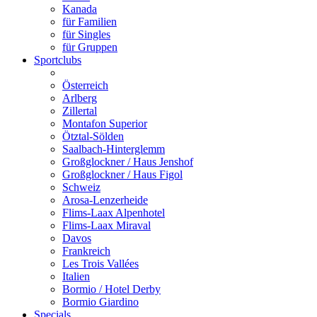
Kanada
für Familien
für Singles
für Gruppen
Sportclubs
Österreich
Arlberg
Zillertal
Montafon Superior
Ötztal-Sölden
Saalbach-Hinterglemm
Großglockner / Haus Jenshof
Großglockner / Haus Figol
Schweiz
Arosa-Lenzerheide
Flims-Laax Alpenhotel
Flims-Laax Miraval
Davos
Frankreich
Les Trois Vallées
Italien
Bormio / Hotel Derby
Bormio Giardino
Specials