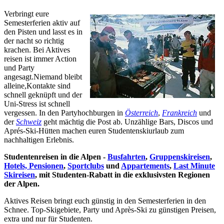
Verbringt eure
Semesterferien aktiv auf
den Pisten und lasst es in
der nacht so richtig
krachen. Bei Aktives
reisen ist immer Action
und Party
angesagt.Niemand bleibt
alleine,Kontakte sind
schnell geknüpft und der
Uni-Stress ist schnell
vergessen. In den Partyhochburgen in
Österreich
,
Frankreich
und
der
Schweiz
geht mächtig die Post ab. Unzählige Bars, Discos und
Aprés-Ski-Hütten machen euren Studentenskiurlaub zum
nachhaltigen Erlebnis.
Studentenreisen in die Alpen -
Busfahrten
,
Gruppenskireisen
,
Hotels, Pensionen
,
Sportclubs
und
Appartements
,
Last Minute
Skireisen
, mit Studenten-Rabatt in die exklusivsten Regionen
der Alpen.
Aktives Reisen bringt euch günstig in den Semesterferien in den
Schnee. Top-Skigebiete, Party und Après-Ski zu günstigen Preisen,
extra und nur für Studenten.