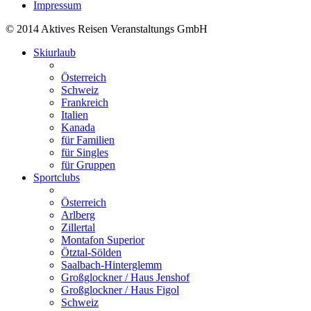
Impressum
© 2014 Aktives Reisen Veranstaltungs GmbH
Skiurlaub
Österreich
Schweiz
Frankreich
Italien
Kanada
für Familien
für Singles
für Gruppen
Sportclubs
Österreich
Arlberg
Zillertal
Montafon Superior
Ötztal-Sölden
Saalbach-Hinterglemm
Großglockner / Haus Jenshof
Großglockner / Haus Figol
Schweiz