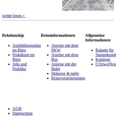
weiter lesen »
Relationship
Reiseinformationen
Allgemeine
Informationen
Ausbildungsplatz
Anreise mit dem
im Büro
PKW
Rabatte für
Praktikum im
Anreise mit dem
Stammkund
Büro
Bus
Kataloge
Jobs und
Anreise mit der
COzweiNeut
Praktika
Bahn
Skikurse & mehr
Reiseversicherungen
AGB
Datenschutz