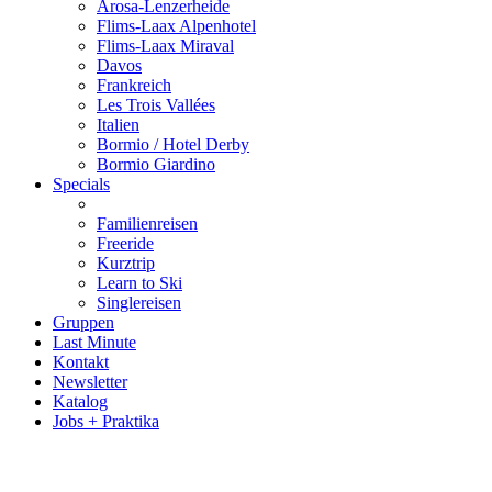
Arosa-Lenzerheide
Flims-Laax Alpenhotel
Flims-Laax Miraval
Davos
Frankreich
Les Trois Vallées
Italien
Bormio / Hotel Derby
Bormio Giardino
Specials
Familienreisen
Freeride
Kurztrip
Learn to Ski
Singlereisen
Gruppen
Last Minute
Kontakt
Newsletter
Katalog
Jobs + Praktika