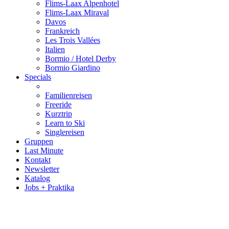
Flims-Laax Alpenhotel
Flims-Laax Miraval
Davos
Frankreich
Les Trois Vallées
Italien
Bormio / Hotel Derby
Bormio Giardino
Specials
Familienreisen
Freeride
Kurztrip
Learn to Ski
Singlereisen
Gruppen
Last Minute
Kontakt
Newsletter
Katalog
Jobs + Praktika