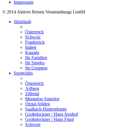
Impressum
© 2014 Aktives Reisen Veranstaltungs GmbH
Skiurlaub
Österreich
Schweiz
Frankreich
Italien
Kanada
für Familien
für Singles
für Gruppen
Sportclubs
Österreich
Arlberg
Zillertal
Montafon Superior
Ötztal-Sölden
Saalbach-Hinterglemm
Großglockner / Haus Jenshof
Großglockner / Haus Figol
Schweiz