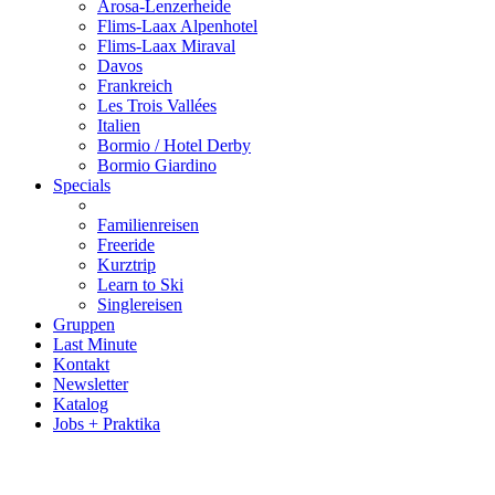
Arosa-Lenzerheide
Flims-Laax Alpenhotel
Flims-Laax Miraval
Davos
Frankreich
Les Trois Vallées
Italien
Bormio / Hotel Derby
Bormio Giardino
Specials
Familienreisen
Freeride
Kurztrip
Learn to Ski
Singlereisen
Gruppen
Last Minute
Kontakt
Newsletter
Katalog
Jobs + Praktika