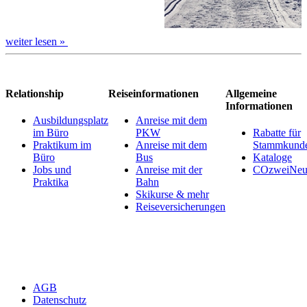
weiter lesen »
Relationship
Reiseinformationen
Allgemeine
Informationen
Ausbildungsplatz
Anreise mit dem
im Büro
PKW
Rabatte für
Praktikum im
Anreise mit dem
Stammkund
Büro
Bus
Kataloge
Jobs und
Anreise mit der
COzweiNeut
Praktika
Bahn
Skikurse & mehr
Reiseversicherungen
AGB
Datenschutz