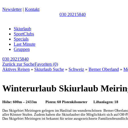
Newsletter
|
Kontakt
030 20215840
Skiurlaub
SportClubs
Specials
Last Minute
Gruppen
030 20215840
Zurück zur Suche
Favoriten
(0)
Aktives Reisen
»
Skiurlaub Suche
»
Schweiz
»
Berner Oberland
»
Me
Winterurlaub Skiurlaub Meirin
Höhe: 600m – 2433m Pisten: 60 Pistenkilometer Liftanlagen: 18
Das Skigebiet Meiringen gelegen im Haslital im wunderschönen Berner Oberland,
aller Könner Stufen. Zudem haben die Skiurlauber die Möglichkeit sich auf Off-
Das Skigebiet Meiringen ist bekannt für seine ausgezeichnete Familienfreundlich