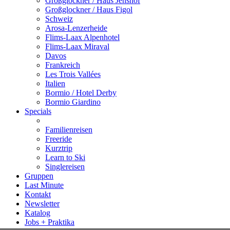
Großglockner / Haus Jenshof
Großglockner / Haus Figol
Schweiz
Arosa-Lenzerheide
Flims-Laax Alpenhotel
Flims-Laax Miraval
Davos
Frankreich
Les Trois Vallées
Italien
Bormio / Hotel Derby
Bormio Giardino
Specials
Familienreisen
Freeride
Kurztrip
Learn to Ski
Singlereisen
Gruppen
Last Minute
Kontakt
Newsletter
Katalog
Jobs + Praktika