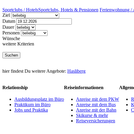
Sportclubs / Hotels
Sportclubs, Hotels & Pensionen
Ferienwohnung / 
Ziel
Datum
Dauer
Personen
Wünsche
weitere Kriterien
hier findest Du weitere Angebote:
Hasliberg
Relationship
Reiseinformationen
Allgem
Ausbildungsplatz im Büro
Anreise mit dem PKW
R
Praktikum im Büro
Anreise mit dem Bus
K
Jobs und Praktika
Anreise mit der Bahn
C
Skikurse & mehr
Reiseversicherungen