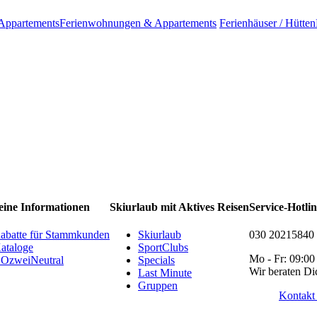
Appartements
Ferienwohnungen & Appartements
Ferienhäuser / Hütten
eine Informationen
Skiurlaub mit Aktives Reisen
Service-Hotli
abatte für Stammkunden
Skiurlaub
030 20215840
ataloge
SportClubs
Mo - Fr: 09:00
OzweiNeutral
Specials
Wir beraten Di
Last Minute
Gruppen
Kontakt