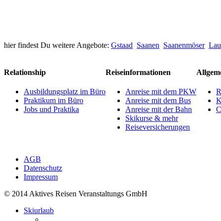
hier findest Du weitere Angebote:
Gstaad
Saanen
Saanenmöser
Lau
Relationship
Reiseinformationen
Allgem
Ausbildungsplatz im Büro
Anreise mit dem PKW
R
Praktikum im Büro
Anreise mit dem Bus
K
Jobs und Praktika
Anreise mit der Bahn
C
Skikurse & mehr
Reiseversicherungen
AGB
Datenschutz
Impressum
© 2014 Aktives Reisen Veranstaltungs GmbH
Skiurlaub