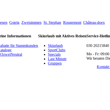
enen
Gsteig
Zweisimmen
St. Stephan
Rougemont
Château-doex
eine Informationen
Skiurlaub mit Aktives Reisen
Service-Hotli
abatte für Stammkunden
Skiurlaub
030 20215840
ataloge
SportClubs
Mo - Fr: 09:00
OzweiNeutral
Specials
Wir beraten Di
Last Minute
Gruppen
Kontakt