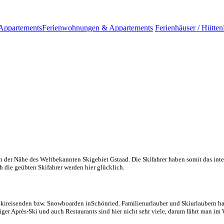
Appartements
Ferienwohnungen & Appartements
Ferienhäuser / Hütten
n der Nähe des Weltbekannten Skigebiet Gstaad. Die Skifahrer haben somit das int
ch die geübten Skifahrer werden hier glücklich.
Skireisenden bzw. Snowboarden inSchönried. Familienurlauber und Skiurlaubern ha
iger Après-Ski und auch Restaurants sind hier nicht sehr viele, darum fährt man i