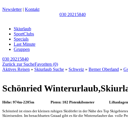
Newsletter
|
Kontakt
030 20215840
Skiurlaub
SportClubs
Specials
Last Minute
Gruppen
030 20215840
Zurück zur Suche
Favoriten
(0)
Aktives Reisen
»
Skiurlaub Suche
»
Schweiz
»
Berner Oberland
»
Gs
Schönried Winterurlaub,Skiurl
Höhe: 974m-2205m
Pisten: 102 Pistenkilometer
Liftanlagen
Schönried ist eines der kleinen ruhigen Skidörfer in der Nähe des Top Skigebie
Skireisenden. Im benachbarten Gstaad gibt es für die Winterurlauber das
volle P