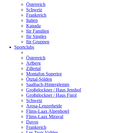
Österreich
Schweiz
Frankreich
Italien
Kanada
für Familien
für Singles
für Gruppen
Sportclubs
Österreich
Arlberg
Zillertal
Montafon Superior
Ötztal-Sölden
Saalbach-Hinterglemm
Großglockner / Haus Jenshof
Großglockner / Haus Figol
Schweiz
Arosa-Lenzerheide
Flims-Laax Alpenhotel
Flims-Laax Miraval
Davos
Frankreich
Les Trois Vallées