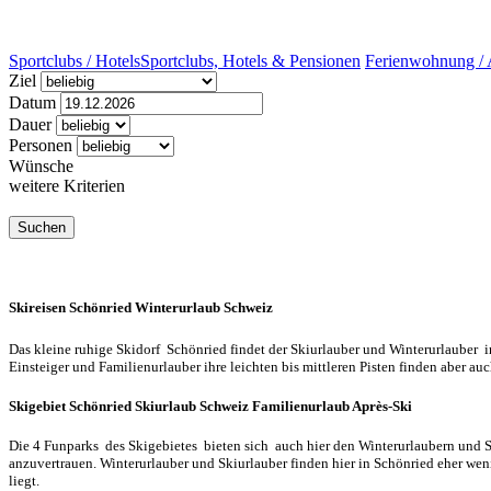
Sportclubs / Hotels
Sportclubs, Hotels & Pensionen
Ferienwohnung / 
Ziel
Datum
Dauer
Personen
Wünsche
weitere Kriterien
Skireisen Schönried Winterurlaub Schweiz
Das kleine ruhige Skidorf Schönried findet der Skiurlauber und Winterurlauber i
Einsteiger und Familienurlauber ihre leichten bis mittleren Pisten finden aber au
Skigebiet Schönried Skiurlaub Schweiz Familienurlaub Après-Ski
Die 4 Funparks des Skigebietes bieten sich auch hier den Winterurlaubern und 
anzuvertrauen. Winterurlauber und Skiurlauber finden hier in Schönried eher wen
liegt.