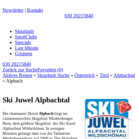
Newsletter
|
Kontakt
030 20215840
Skiurlaub
SportClubs
Specials
Last Minute
Gruppen
030 20215840
Zurück zur Suche
Favoriten
(0)
Aktives Reisen
»
Skiurlaub Suche
»
Österreich
»
Tirol
»
Alpbachtal
» Alpbach
Ski Juwel Alpbachtal
Der charmante Skiort
Alpbach
liegt im
variantenreichen Skigebiet Wiedersberger
Horn, dem größten Skigebiet des Ski Juwel
Alpbachtal Wildschönau. In wenigen
Minuten gelangt man von der Talstation
Wiederbergerhorn auf 2000 m. Das Skigebiet