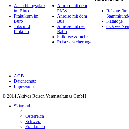
Ausbildungsplatz
Anreise mit dem
im Büro
PKW
Rabatte für
Praktikum im
Anreise mit dem
Stammkund
Büro
Bus
Kataloge
Jobs und
Anreise mit der
COzweiNeut
Praktika
Bahn
Skikurse & mehr
Reiseversicherungen
AGB
Datenschutz
Impressum
© 2014 Aktives Reisen Veranstaltungs GmbH
Skiurlaub
Österreich
Schweiz
Frankreich