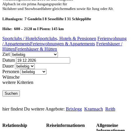
Alpbach ist ein prima Ausgangspunkt für
Skifahrer und Snowboardfahrer gleichermaßen sowie für Jung oder Alt.
Liftanlagen: 7 Gondeln I 8 Sessellifte I 31 Schlepplifte
Höhe: 600 – 2128 m I Pisten: 145 km
Sportclubs / Hotels
Sportclubs, Hotels & Pensionen
Ferienwohnung
/ Appartements
Ferienwohnungen & Appartements
Ferienhäuser /
Hütten
Ferienhäuser & Hütten
Ziel
Datum
Dauer
Personen
Wünsche
weitere Kriterien
hier findest Du weitere Angebote:
Brixlegg
Kramsach
Reith
Relationship
Reiseinformationen
Allgemeine
Informationen