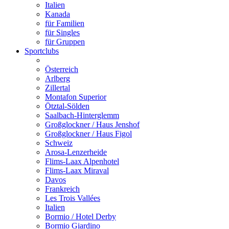
Italien
Kanada
für Familien
für Singles
für Gruppen
Sportclubs
Österreich
Arlberg
Zillertal
Montafon Superior
Ötztal-Sölden
Saalbach-Hinterglemm
Großglockner / Haus Jenshof
Großglockner / Haus Figol
Schweiz
Arosa-Lenzerheide
Flims-Laax Alpenhotel
Flims-Laax Miraval
Davos
Frankreich
Les Trois Vallées
Italien
Bormio / Hotel Derby
Bormio Giardino