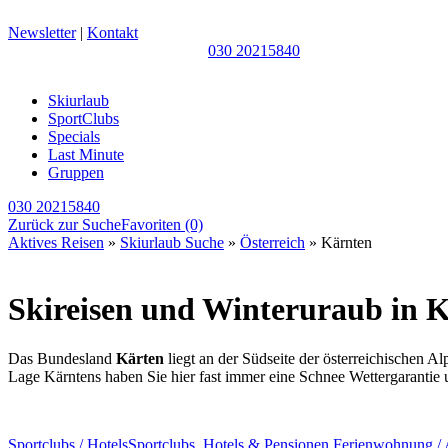
Newsletter
|
Kontakt
030 20215840
Skiurlaub
SportClubs
Specials
Last Minute
Gruppen
030 20215840
Zurück zur Suche
Favoriten
(0)
Aktives Reisen
»
Skiurlaub Suche
»
Österreich
» Kärnten
Skireisen und Winteruraub in 
Das Bundesland
Kärten
liegt an der Südseite der österreichischen A
Lage Kärntens haben Sie hier fast immer eine Schnee Wettergarantie 
Sportclubs / Hotels
Sportclubs, Hotels & Pensionen
Ferienwohnung / 