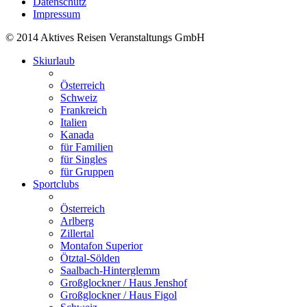
Datenschutz
Impressum
© 2014 Aktives Reisen Veranstaltungs GmbH
Skiurlaub
Österreich
Schweiz
Frankreich
Italien
Kanada
für Familien
für Singles
für Gruppen
Sportclubs
Österreich
Arlberg
Zillertal
Montafon Superior
Ötztal-Sölden
Saalbach-Hinterglemm
Großglockner / Haus Jenshof
Großglockner / Haus Figol