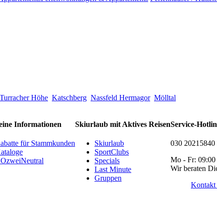
Turracher Höhe
Katschberg
Nassfeld Hermagor
Mölltal
eine Informationen
Skiurlaub mit Aktives Reisen
Service-Hotli
abatte für Stammkunden
Skiurlaub
030 20215840
ataloge
SportClubs
Mo - Fr: 09:00
OzweiNeutral
Specials
Wir beraten Di
Last Minute
Gruppen
Kontakt