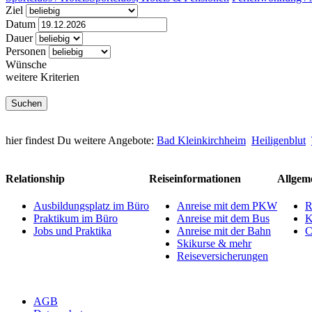
Ziel
Datum
Dauer
Personen
Wünsche
weitere Kriterien
hier findest Du weitere Angebote:
Bad Kleinkirchheim
Heiligenblut
Relationship
Reiseinformationen
Allgem
Ausbildungsplatz im Büro
Anreise mit dem PKW
R
Praktikum im Büro
Anreise mit dem Bus
K
Jobs und Praktika
Anreise mit der Bahn
C
Skikurse & mehr
Reiseversicherungen
AGB