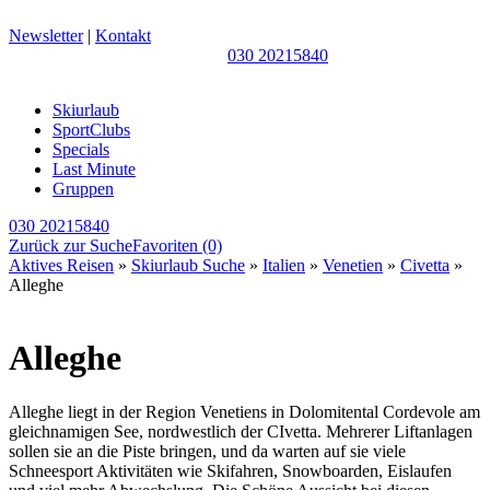
Newsletter
|
Kontakt
030 20215840
Skiurlaub
SportClubs
Specials
Last Minute
Gruppen
030 20215840
Zurück zur Suche
Favoriten
(0)
Aktives Reisen
»
Skiurlaub Suche
»
Italien
»
Venetien
»
Civetta
»
Alleghe
Alleghe
Alleghe liegt in der Region Venetiens in Dolomitental Cordevole am
gleichnamigen See, nordwestlich der CIvetta. Mehrerer Liftanlagen
sollen sie an die Piste bringen, und da warten auf sie viele
Schneesport Aktivitäten wie Skifahren, Snowboarden, Eislaufen