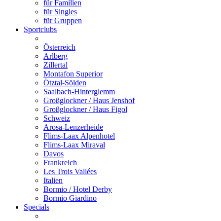
für Familien
für Singles
für Gruppen
Sportclubs
Österreich
Arlberg
Zillertal
Montafon Superior
Ötztal-Sölden
Saalbach-Hinterglemm
Großglockner / Haus Jenshof
Großglockner / Haus Figol
Schweiz
Arosa-Lenzerheide
Flims-Laax Alpenhotel
Flims-Laax Miraval
Davos
Frankreich
Les Trois Vallées
Italien
Bormio / Hotel Derby
Bormio Giardino
Specials