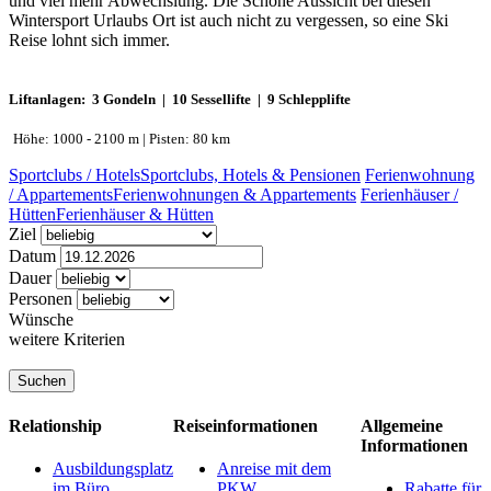
und viel mehr Abwechslung. Die Schöne Aussicht bei diesen
Wintersport Urlaubs Ort ist auch nicht zu vergessen, so eine Ski
Reise lohnt sich immer.
Liftanlagen: 3 Gondeln | 10 Sessellifte | 9 Schlepplifte
Höhe: 1000 - 2100 m | Pisten: 80 km
Sportclubs / Hotels
Sportclubs, Hotels & Pensionen
Ferienwohnung
/ Appartements
Ferienwohnungen & Appartements
Ferienhäuser /
Hütten
Ferienhäuser & Hütten
Ziel
Datum
Dauer
Personen
Wünsche
weitere Kriterien
Relationship
Reiseinformationen
Allgemeine
Informationen
Ausbildungsplatz
Anreise mit dem
im Büro
PKW
Rabatte für