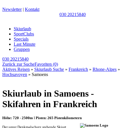
Newsletter
|
Kontakt
030 20215840
Skiurlaub
SportClubs
Specials
Last Minute
Gruppen
030 20215840
Zurück zur Suche
Favoriten
(0)
Aktives Reisen
»
Skiurlaub Suche
»
Frankreich
»
Rhone-Alpes
»
Hochsavoyen
» Samoens
Skiurlaub in Samoens -
Skifahren in Frankreich
Höhe: 720 - 2500m
I
Pisten: 265 Pistenkilometern
Der unter Denkmalschutz stehende Skiort