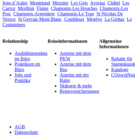
Jean d´Aulps
Montriond
Morzine
Les Gets
Avoriaz
Châtel
Les
Carroz
Morillon
Flaine
Chamonix-Les Houches
Chamonix-Les
Praz
Chamonix-Argentiere
Chamonix-Le Tour
St Nicolas De
Veroce
St Gervais Mont Blanc
Combloux
Megève
La Giettaz
Le
Contamines
Relationship
Reiseinformationen
Allgemeine
Informationen
Ausbildungsplatz
Anreise mit dem
im Büro
PKW
Rabatte für
Praktikum im
Anreise mit dem
Stammkund
Büro
Bus
Kataloge
Jobs und
Anreise mit der
COzweiNeut
Praktika
Bahn
Skikurse & mehr
Reiseversicherungen
AGB
Datenschutz