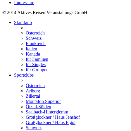
Impressum
© 2014 Aktives Reisen Veranstaltungs GmbH
Skiurlaub
Österreich
Schweiz
Frankreich
Italien
Kanada
für Familien
für Singles
für Gruppen
Sportclubs
Österreich
Arlberg
Zillertal
Montafon Superior
Ötztal-Sölden
Saalbach-Hinterglemm
Großglockner / Haus Jenshof
Großglockner / Haus Figol
Schweiz