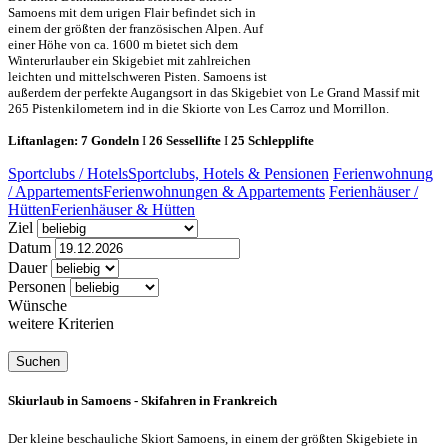
Samoens mit dem urigen Flair befindet sich in
einem der größten der französischen Alpen. Auf
einer Höhe von ca. 1600 m bietet sich dem
Winterurlauber ein Skigebiet mit zahlreichen
leichten und mittelschweren Pisten. Samoens ist
außerdem der perfekte Augangsort in das Skigebiet von Le Grand Massif mit
265 Pistenkilometern ind in die Skiorte von Les Carroz und Morrillon.
Liftanlagen: 7 Gondeln
I
26 Sessellifte
I
25 Schlepplifte
Sportclubs / Hotels
Sportclubs, Hotels & Pensionen
Ferienwohnung
/ Appartements
Ferienwohnungen & Appartements
Ferienhäuser /
Hütten
Ferienhäuser & Hütten
Ziel
Datum
Dauer
Personen
Wünsche
weitere Kriterien
Skiurlaub in Samoens - Skifahren in Frankreich
Der kleine beschauliche Skiort Samoens, in einem der größten Skigebiete in