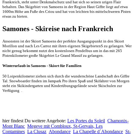
Frankreich, steht unter Denkmalschutz und hat sich so seinen urigen Flair
behalten. Das Skigebiet von Samoens in der Region Haut Giffre liegt auf etwa
1600m Höhe am Fuße des Criou und hat von leichten bis mittelschweren Pisten
etwas zu bieten.
Samones - Skireise nach Frankreich
Ansonsten ist der Skiort Samoens der perfekte Ausgangspunkt in den Skiort
Morillon und nach Les Carroz mit ihren eigenen SkigebietenS zu gelangen. Wer
nicht genug bekommt nutzt den kostenlosen Pendelbus um in das mit 265
Pistenkilometer große Skigebiet Le Grand Massif zu gelangen.
Winterurlaub in Samoens - Skiort für Familien
50 Loipenkilometer ziehen sich durch die wunderschöne Landschaft des Giffre
Tal. Snowboarder finden im Jampark Pro ihren Spaß und Skifahrer von Morgen
steht ein Skikindergarten und Kinderübungsgelände sowie Skischulen zur
Verfügung .
hier findest Du weitere Angebote:
Les Portes du Soleil
Chamonix-
Mont Blanc
Megeve mit Combloux, St-Gervais, Les
Contamines
La Clusaz
Abondance
La Chapelle d´Abondance
St-