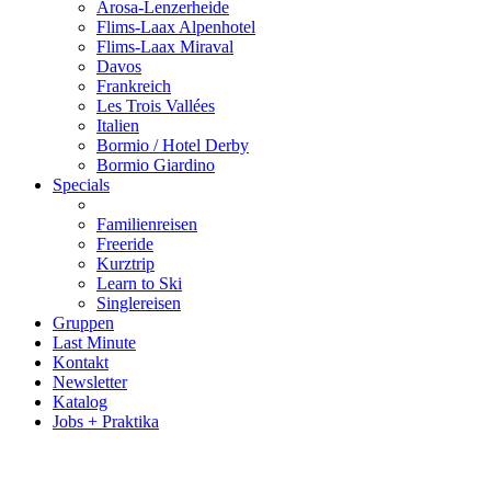
Arosa-Lenzerheide
Flims-Laax Alpenhotel
Flims-Laax Miraval
Davos
Frankreich
Les Trois Vallées
Italien
Bormio / Hotel Derby
Bormio Giardino
Specials
Familienreisen
Freeride
Kurztrip
Learn to Ski
Singlereisen
Gruppen
Last Minute
Kontakt
Newsletter
Katalog
Jobs + Praktika