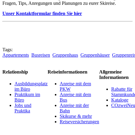
Fragen, Tips, Anregungen und Planungen zu eurer Skireise.
Unser Kontaktformular finden Sie hier
Tags:
Appartements
Busreisen
Gruppenhaus
Gruppenhäuser
Gruppenrei
Relationship
Reiseinformationen
Allgemeine
Informationen
Ausbildungsplatz
Anreise mit dem
im Büro
PKW
Rabatte für
Praktikum im
Anreise mit dem
Stammkund
Büro
Bus
Kataloge
Jobs und
Anreise mit der
COzweiNeut
Praktika
Bahn
Skikurse & mehr
Reiseversicherungen