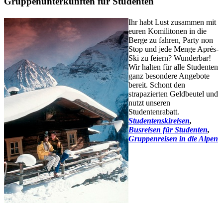
Gruppenunterkünften für Studenten
Ihr habt Lust zusammen mit
euren Komilitonen in die
Berge zu fahren, Party non
Stop und jede Menge Aprés-
Ski zu feiern? Wunderbar!
Wir halten für alle Studenten
ganz besondere Angebote
bereit. Schont den
strapazierten Geldbeutel und
nutzt unseren
Studentenrabatt.
Studentenskireisen
,
Busreisen für Studenten
,
Gruppenreisen in die Alpen