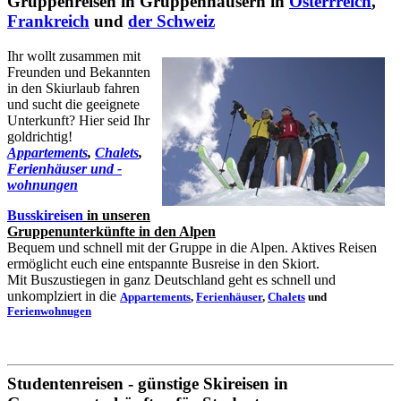
Gruppenreisen in Gruppenhäusern in
Österrreich
,
Frankreich
und
der Schweiz
Ihr wollt zusammen mit
Freunden und Bekannten
in den Skiurlaub fahren
und sucht die geeignete
Unterkunft? Hier seid Ihr
goldrichtig!
Appartements
,
Chalets
,
Ferienhäuser und -
wohnungen
Busskireisen
in unseren
Gruppenunterkünfte in den Alpen
Bequem und schnell mit der Gruppe in die Alpen. Aktives Reisen
ermöglicht euch eine entspannte Busreise in den Skiort.
Mit Buszustiegen in ganz Deutschland geht es schnell und
unkomplziert in die
Appartements
,
Ferienhäuser
,
Chalets
und
Ferienwohnugen
Studentenreisen - günstige Skireisen in