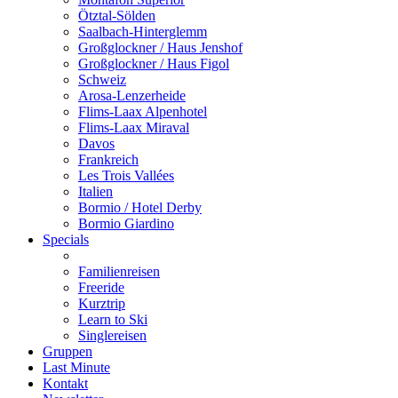
Ötztal-Sölden
Saalbach-Hinterglemm
Großglockner / Haus Jenshof
Großglockner / Haus Figol
Schweiz
Arosa-Lenzerheide
Flims-Laax Alpenhotel
Flims-Laax Miraval
Davos
Frankreich
Les Trois Vallées
Italien
Bormio / Hotel Derby
Bormio Giardino
Specials
Familienreisen
Freeride
Kurztrip
Learn to Ski
Singlereisen
Gruppen
Last Minute
Kontakt