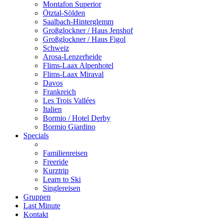
Montafon Superior
Ötztal-Sölden
Saalbach-Hinterglemm
Großglockner / Haus Jenshof
Großglockner / Haus Figol
Schweiz
Arosa-Lenzerheide
Flims-Laax Alpenhotel
Flims-Laax Miraval
Davos
Frankreich
Les Trois Vallées
Italien
Bormio / Hotel Derby
Bormio Giardino
Specials
Familienreisen
Freeride
Kurztrip
Learn to Ski
Singlereisen
Gruppen
Last Minute
Kontakt