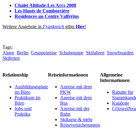
Chalet Altitude-Les Arcs 2000
Les Hauts de Comborcière
Residences au Centre Valfréjus
Weitere Angebote in
Frankreich
gibts
Hier
!
Tags:
Alpen
Berlin
Gruppenreise
Schulgruppe
Skifahren
Snowboarden
Skiferien
Relationship
Reiseinformationen
Allgemeine
Informationen
Ausbildungsplatz
Anreise mit dem
im Büro
PKW
Rabatte für
Praktikum im
Anreise mit dem
Stammkund
Büro
Bus
Kataloge
Jobs und
Anreise mit der
COzweiNeut
Praktika
Bahn
Skikurse & mehr
Reiseversicherungen