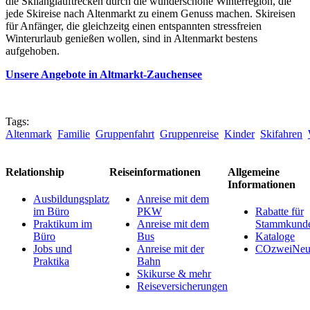
die Skilanglauftrecken durch die wunderschöne Winterregion, die
jede Skireise nach Altenmarkt zu einem Genuss machen. Skireisen
für Anfänger, die gleichzeitg einen entspannten stressfreien
Winterurlaub genießen wollen, sind in Altenmarkt bestens
aufgehoben.
Unsere Angebote in Altmarkt-Zauchensee
Tags:
Altenmark
Familie
Gruppenfahrt
Gruppenreise
Kinder
Skifahren
Relationship
Reiseinformationen
Allgemeine
Informationen
Ausbildungsplatz
Anreise mit dem
im Büro
PKW
Rabatte für
Praktikum im
Anreise mit dem
Stammkund
Büro
Bus
Kataloge
Jobs und
Anreise mit der
COzweiNeut
Praktika
Bahn
Skikurse & mehr
Reiseversicherungen