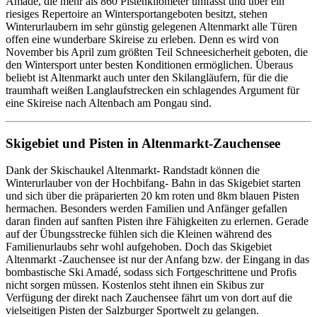
Amadé, die mehr als 860 Pistenkilometer umfasst und über ein
riesiges Repertoire an Wintersportangeboten besitzt, stehen
Winterurlaubern im sehr günstig gelegenen Altenmarkt alle Türen
offen eine wunderbare Skireise zu erleben. Denn es wird von
November bis April zum größten Teil Schneesicherheit geboten, die
den Wintersport unter besten Konditionen ermöglichen. Überaus
beliebt ist Altenmarkt auch unter den Skilangläufern, für die die
traumhaft weißen Langlaufstrecken ein schlagendes Argument für
eine Skireise nach Altenbach am Pongau sind.
Skigebiet und Pisten in Altenmarkt-Zauchensee
Dank der Skischaukel Altenmarkt- Randstadt können die
Winterurlauber von der Hochbifang- Bahn in das Skigebiet starten
und sich über die präparierten 20 km roten und 8km blauen Pisten
hermachen. Besonders werden Familien und Anfänger gefallen
daran finden auf sanften Pisten ihre Fähigkeiten zu erlernen. Gerade
auf der Übungsstrecke fühlen sich die Kleinen während des
Familienurlaubs sehr wohl aufgehoben. Doch das Skigebiet
Altenmarkt -Zauchensee ist nur der Anfang bzw. der Eingang in das
bombastische Ski Amadé, sodass sich Fortgeschrittene und Profis
nicht sorgen müssen. Kostenlos steht ihnen ein Skibus zur
Verfügung der direkt nach Zauchensee fährt um von dort auf die
vielseitigen Pisten der Salzburger Sportwelt zu gelangen.