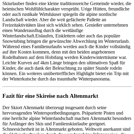
Skiurlauber finden eine kleine traditionsreiche Gemeinde wieder, die
heimischen Wohlfühlcharakter versprüht. Urige Hütten, freundliche
oder auch rustikale Wirtshäuser spiegeln die alpine nordische
Landschaft wieder. Aber die weit gefächerte Pallette an
Freizeitaktivitäten lässt sich wirklich sehen. Genießer unternehmen
einen Wanderausflug durch die weitläufige
Winterlandschaft.Eislaufen, Eisklettern oder auch das populäre
Snowtubing bringen die gewünschte Abwechlung im Winterurlaub.
Während eines Familienurlaubs werden auch die Kinder vollständig
auf ihre Kosten kommen, denn mit den beiden angebotenen
Rodelbahnen auf dem Hobifang werden Kinderwinterträume war.
Leichte Kurven auf 4km Länge bringen den ultimativen Spaß für
Kinder, die auch dank der Beleuchtung zu später Stunde rodeln
können. Ein weiteres unübertreffliches Highlight bietet ein Trip mit
der Winterkutsche durch das traumhafte Winterpanorama.
Fazit für eine Skireise nach Altenmarkt
Der Skiort Altenmarkt überzeugt insgesamt durch seine
hervorragenden Wintersportbedingungen. Präparierte Pisten und
eine herrliche alpine Winterlandschaft machen Altenmarkt besonders
für Anfänger des Skis und Famlienskiurlaube geeignet.
Schneesicherheit ist in Altenmarkt geboten. Weltweit anerkannt sind