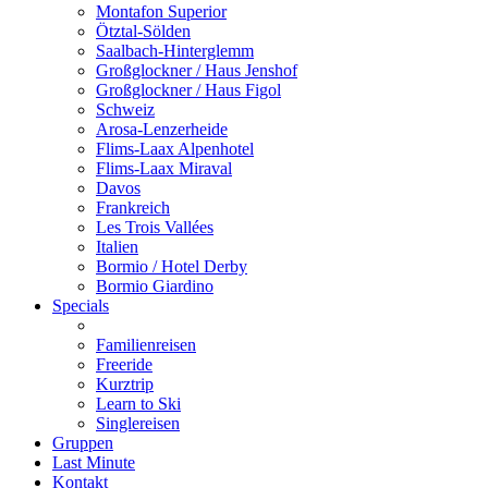
Montafon Superior
Ötztal-Sölden
Saalbach-Hinterglemm
Großglockner / Haus Jenshof
Großglockner / Haus Figol
Schweiz
Arosa-Lenzerheide
Flims-Laax Alpenhotel
Flims-Laax Miraval
Davos
Frankreich
Les Trois Vallées
Italien
Bormio / Hotel Derby
Bormio Giardino
Specials
Familienreisen
Freeride
Kurztrip
Learn to Ski
Singlereisen
Gruppen
Last Minute
Kontakt