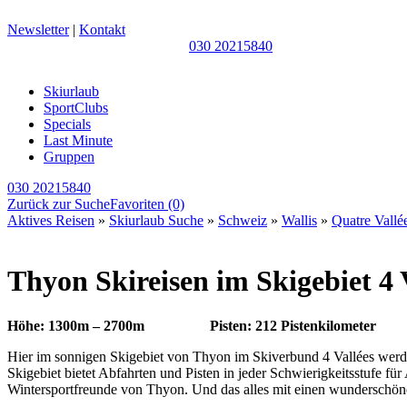
Newsletter
|
Kontakt
030 20215840
Skiurlaub
SportClubs
Specials
Last Minute
Gruppen
030 20215840
Zurück zur Suche
Favoriten
(0)
Aktives Reisen
»
Skiurlaub Suche
»
Schweiz
»
Wallis
»
Quatre Vallé
Thyon Skireisen im Skigebiet 4 
Höhe: 1300m – 2700m
Pisten: 212 Pistenkilometer
Hier im sonnigen Skigebiet von Thyon im Skiverbund 4 Vallées werden
Skigebiet bietet Abfahrten und Pisten in jeder Schwierigkeitsstufe f
Wintersportfreunde von Thyon. Und das alles mit einen wunderschö