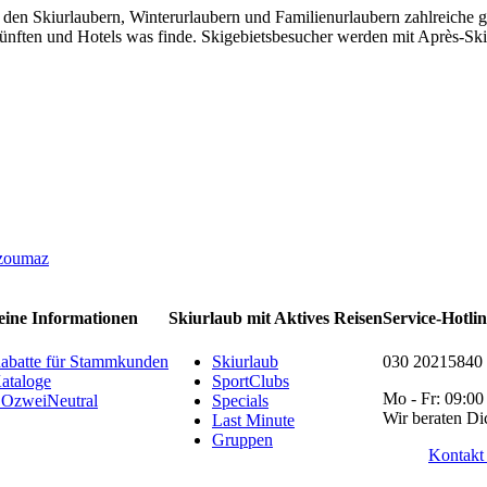
den Skiurlaubern, Winterurlaubern und Familienurlaubern zahlreiche gün
ften und Hotels was finde. Skigebietsbesucher werden mit Après-Ski 
zoumaz
eine Informationen
Skiurlaub mit Aktives Reisen
Service-Hotli
abatte für Stammkunden
Skiurlaub
030 20215840
ataloge
SportClubs
Mo - Fr: 09:00
OzweiNeutral
Specials
Wir beraten Di
Last Minute
Gruppen
Kontakt