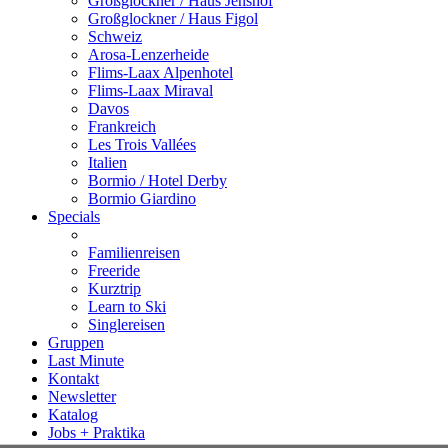
Großglockner / Haus Jenshof
Großglockner / Haus Figol
Schweiz
Arosa-Lenzerheide
Flims-Laax Alpenhotel
Flims-Laax Miraval
Davos
Frankreich
Les Trois Vallées
Italien
Bormio / Hotel Derby
Bormio Giardino
Specials
Familienreisen
Freeride
Kurztrip
Learn to Ski
Singlereisen
Gruppen
Last Minute
Kontakt
Newsletter
Katalog
Jobs + Praktika