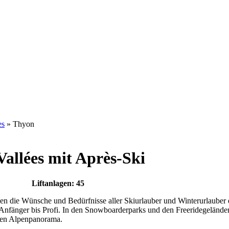
es
» Thyon
Vallées mit Après-Ski
Liftanlagen: 45
 die Wünsche und Bedürfnisse aller Skiurlauber und Winterurlauber er
ür Anfänger bis Profi. In den Snowboarderparks und den Freeridegeländ
nen Alpenpanorama.