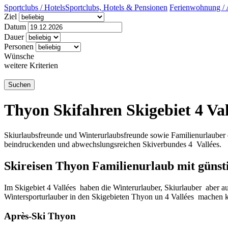
Sportclubs / Hotels
Sportclubs, Hotels & Pensionen
Ferienwohnung / 
Ziel
Datum
Dauer
Personen
Wünsche
weitere Kriterien
Thyon Skifahren Skigebiet 4 Va
Skiurlaubsfreunde und Winterurlaubsfreunde sowie Familienurlauber 
beindruckenden und abwechslungsreichen Skiverbundes 4
Vallées.
Skireisen Thyon Familienurlaub mit günst
Im Skigebiet 4 Vallées
haben die Winterurlauber, Skiurlauber
aber a
Wintersporturlauber in den Skigebieten Thyon un 4 Vallées
machen 
Après-Ski Thyon