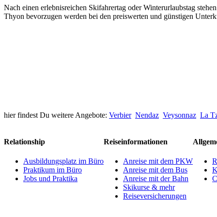
Nach einen erlebnisreichen Skifahrertag oder Winterurlaubstag stehen 
Thyon bevorzugen werden bei den preiswerten und günstigen Unterkün
hier findest Du weitere Angebote:
Verbier
Nendaz
Veysonnaz
La T
Relationship
Reiseinformationen
Allgem
Ausbildungsplatz im Büro
Anreise mit dem PKW
R
Praktikum im Büro
Anreise mit dem Bus
K
Jobs und Praktika
Anreise mit der Bahn
C
Skikurse & mehr
Reiseversicherungen