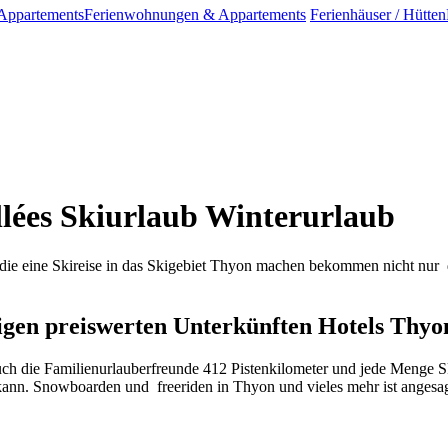
Appartements
Ferienwohnungen & Appartements
Ferienhäuser / Hütten
llées Skiurlaub Winterurlaub
die eine Skireise in das Skigebiet Thyon machen bekommen nicht nur
igen preiswerten Unterkünften Hotels Thyo
uch die Familienurlauberfreunde 412 Pistenkilometer und jede Menge Sk
kann. Snowboarden und
freeriden in Thyon und vieles mehr ist angesag