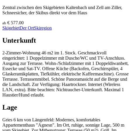
Zentral zwischen den Skigebieten Kaltenbach und Zell am Ziller,
Schneesicher, der Skibus direkt vor dem Haus
€ 577.00
ab
Skigebiet
Der Ort
Skiregion
Unterkunft
2-Zimmer-Wohnung 46 m2 im 1. Stock. Geschmackvoll
eingerichtet: 1 Doppelzimmer mit Dusche/WC und TV-Anschluss.
Ausgang zur Terrasse. Wohn-/Schlafzimmer mit 1 Doppeldiwanbett,
Essecke und Sat-TV. Offene Küche (Backofen, Geschirrspüler, 4
Glaskeramikplatten, Tiefkühler, elektrische Kaffeemaschine). Grosse
Terrasse. Terrassenmöbel. Schöne Panoramasicht auf die Berge und
die Landschaft. Zur Verfügung: Haartrockner. Internet (Wireless
LAN, extra). Bitte beachten: Nichtraucher-Unterkunft. Maximal 1
Haustier/Hund erlaubt.
Lage
Gries 6 km von Längenfeld: Modernes, komfortables
Appartementhaus "Agnesn". Im Ort, ruhige, sonnige Lage, 500 m
vom Skigebiet. Zur Mitbenutzung: Terrasse (50 m2), Grill. Im