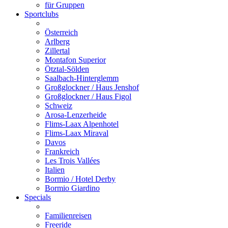
für Gruppen
Sportclubs
Österreich
Arlberg
Zillertal
Montafon Superior
Ötztal-Sölden
Saalbach-Hinterglemm
Großglockner / Haus Jenshof
Großglockner / Haus Figol
Schweiz
Arosa-Lenzerheide
Flims-Laax Alpenhotel
Flims-Laax Miraval
Davos
Frankreich
Les Trois Vallées
Italien
Bormio / Hotel Derby
Bormio Giardino
Specials
Familienreisen
Freeride