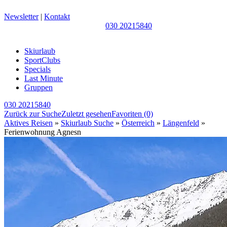
Newsletter
|
Kontakt
030 20215840
Skiurlaub
SportClubs
Specials
Last Minute
Gruppen
030 20215840
Zurück zur Suche
Zuletzt gesehen
Favoriten
(0)
Aktives Reisen
»
Skiurlaub Suche
»
Österreich
»
Längenfeld
»
Ferienwohnung Agnesn