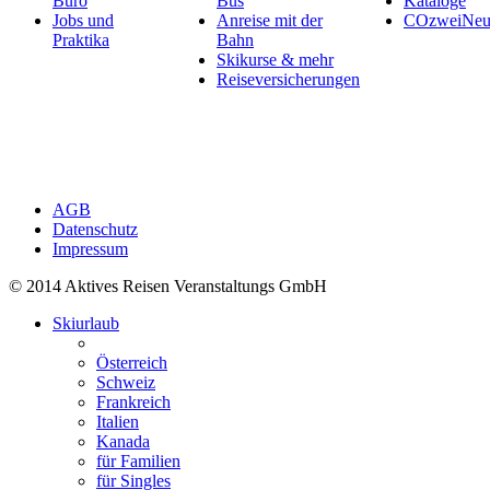
Büro
Bus
Kataloge
Jobs und
Anreise mit der
COzweiNeut
Praktika
Bahn
Skikurse & mehr
Reiseversicherungen
AGB
Datenschutz
Impressum
© 2014 Aktives Reisen Veranstaltungs GmbH
Skiurlaub
Österreich
Schweiz
Frankreich
Italien
Kanada
für Familien
für Singles