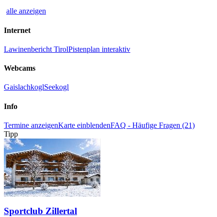
alle anzeigen
Internet
Lawinenbericht Tirol
Pistenplan interaktiv
Webcams
Gaislachkogl
Seekogl
Info
Termine anzeigen
Karte einblenden
FAQ - Häufige Fragen (21)
Tipp
Sportclub Zillertal