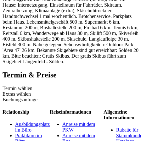
Hause: Internetzugang, Einstellraum für Fahrräder, Skiraum,
Zentralheizung, Klimaanlage (extra), Skischuhtrockner.
Handtuchwechsel 1 mal wöchentlich. Brötchenservice. Parkplatz
beim Haus. Lebensmittelgeschäft 500 m, Supermarkt 6 km,
Restaurant 200 m, Bushaltestelle 200 m, Freibad 6 km. Tennis 6 km,
Reitstall 6 km, Wanderwege ab Haus 30 m, Skilift 500 m, Skiverleih
400 m, Skibushaltestelle 200 m, Skischule, Langlaufloipe 30 m,
Eisfeld 300 m. Nahe gelegene Sehenswürdigkeiten: Outdoor Park
'Area 47' 26 km. Bekannte Skigebiete sind gut erreichbar: Sölden 20
km. Bitte beachten: Gratis Skibus. Der gratis Skibus fährt zum
Skigebiet Längenfeld - Sölden.
Termin & Preise
Termin wählen
Extras wählen
Buchungsanfrage
Relationship
Reiseinformationen
Allgemeine
Informationen
Ausbildungsplatz
Anreise mit dem
im Büro
PKW
Rabatte für
Praktikum im
Anreise mit dem
Stammkund