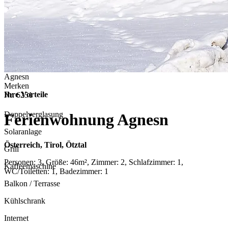
Agnesn
Merken
Ihre Vorteile
Nr.
6251
Doppelverglasung
Ferienwohnung Agnesn
Solaranlage
Österreich, Tirol, Ötztal
Grill
Personen: 3, Größe: 46m², Zimmer: 2, Schlafzimmer: 1,
Kaffeemaschine
WC/Toiletten: 1, Badezimmer: 1
Balkon / Terrasse
Kühlschrank
Internet