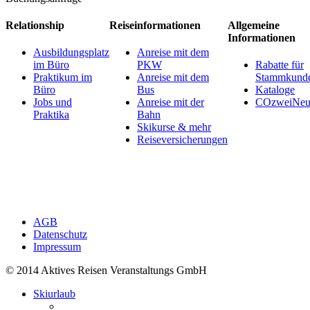
Relationship
Reiseinformationen
Allgemeine
Informationen
Ausbildungsplatz
Anreise mit dem
im Büro
PKW
Rabatte für
Praktikum im
Anreise mit dem
Stammkund
Büro
Bus
Kataloge
Jobs und
Anreise mit der
COzweiNeut
Praktika
Bahn
Skikurse & mehr
Reiseversicherungen
AGB
Datenschutz
Impressum
© 2014 Aktives Reisen Veranstaltungs GmbH
Skiurlaub