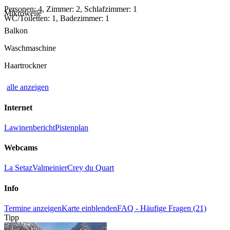
Personen: 4, Zimmer: 2, Schlafzimmer: 1
Mikrowelle
WC/Toiletten: 1, Badezimmer: 1
Balkon
Waschmaschine
Haartrockner
alle anzeigen
Internet
Lawinenbericht
Pistenplan
Webcams
La Setaz
Valmeinier
Crey du Quart
Info
Termine anzeigen
Karte einblenden
FAQ - Häufige Fragen (21)
Tipp