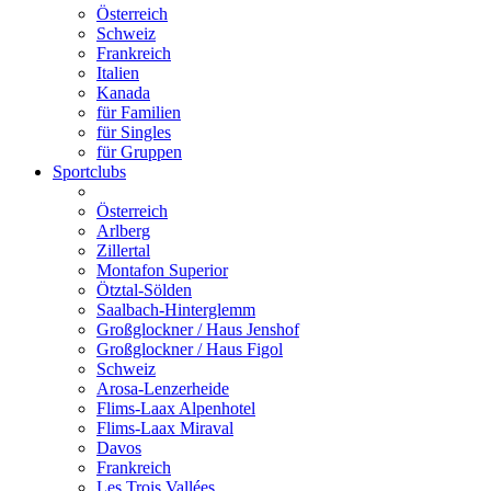
Österreich
Schweiz
Frankreich
Italien
Kanada
für Familien
für Singles
für Gruppen
Sportclubs
Österreich
Arlberg
Zillertal
Montafon Superior
Ötztal-Sölden
Saalbach-Hinterglemm
Großglockner / Haus Jenshof
Großglockner / Haus Figol
Schweiz
Arosa-Lenzerheide
Flims-Laax Alpenhotel
Flims-Laax Miraval
Davos
Frankreich
Les Trois Vallées