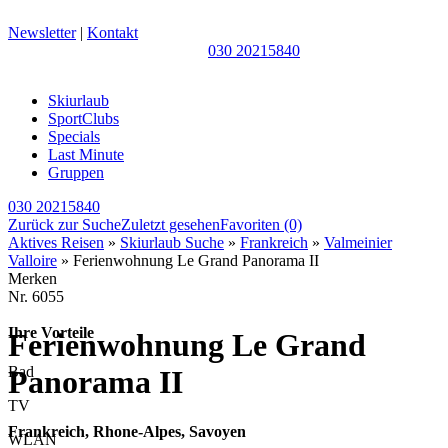
Newsletter
|
Kontakt
030 20215840
Skiurlaub
SportClubs
Specials
Last Minute
Gruppen
030 20215840
Zurück zur Suche
Zuletzt gesehen
Favoriten
(0)
Aktives Reisen
»
Skiurlaub Suche
»
Frankreich
»
Valmeinier
Valloire
» Ferienwohnung Le Grand Panorama II
Merken
Nr.
6055
Ihre Vorteile
Ferienwohnung Le Grand
Bad
Panorama II
TV
Frankreich, Rhone-Alpes, Savoyen
WLAN