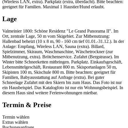
(Wireless LAN, extra). Parkplatz (extra, überdacht). Bitte beachten:
geeignet für Familien. Maximal 1 Haustier/Hund erlaubt.
Lage
Valmeinier 1800: Schöne Residenz "Le Grand Panorama II". Im
Ort, zentrale Lage, 50 m vom Skigebiet. Zur Mitbenutzung:
Hallenbad beheizt (10 x 8 m, 90 - 160 cm tief 01.01.-31.12.). In der
Anlage: Empfang, Wireless LAN, Sauna (extra). Billard,
Spielzimmer, Skiraum, Waschmaschine, Wäschetrockner (zur
Mitbenutzung, extra). Brötchenservice. Zufahrt (Bergstrasse). Im
Winter bitte Schneeketten mitbringen. Parkplatz. Einkaufsgeschäft,
Lebensmittelgeschäft, Restaurant 800 m. Skisportanlagen 50 m,
Skipisten 100 m, Skischule 800 m. Bitte beachten: geeignet für
Familien, Babyausstattung auf Anfrage (extra). Bei guter
Schneelage Zufahrt mit den Skiern bis zum Haus. Das Foto ist nur
ein Hausbeispiel. Das Katalogfoto ist nur ein Wohnungsbeispiel. In
diesem Haus sind weitere Ferienwohnungen mietbar.
Termin & Preise
Termin wählen
Extras wählen
Buchungsanfrage