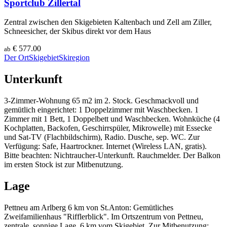
Sportclub Zillertal
Zentral zwischen den Skigebieten Kaltenbach und Zell am Ziller,
Schneesicher, der Skibus direkt vor dem Haus
€ 577.00
ab
Der Ort
Skigebiet
Skiregion
Unterkunft
3-Zimmer-Wohnung 65 m2 im 2. Stock. Geschmackvoll und
gemütlich eingerichtet: 1 Doppelzimmer mit Waschbecken. 1
Zimmer mit 1 Bett, 1 Doppelbett und Waschbecken. Wohnküche (4
Kochplatten, Backofen, Geschirrspüler, Mikrowelle) mit Essecke
und Sat-TV (Flachbildschirm), Radio. Dusche, sep. WC. Zur
Verfügung: Safe, Haartrockner. Internet (Wireless LAN, gratis).
Bitte beachten: Nichtraucher-Unterkunft. Rauchmelder. Der Balkon
im ersten Stock ist zur Mitbenutzung.
Lage
Pettneu am Arlberg 6 km von St.Anton: Gemütliches
Zweifamilienhaus "Rifflerblick". Im Ortszentrum von Pettneu,
zentrale, sonnige Lage, 6 km vom Skigebiet. Zur Mitbenutzung: