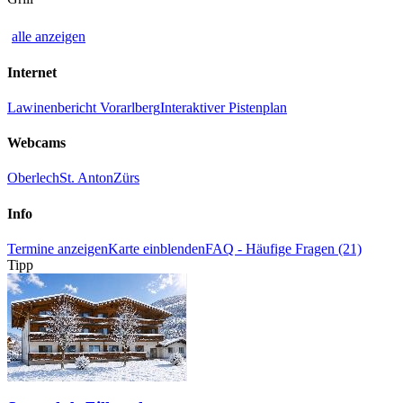
alle anzeigen
Internet
Lawinenbericht Vorarlberg
Interaktiver Pistenplan
Webcams
Oberlech
St. Anton
Zürs
Info
Termine anzeigen
Karte einblenden
FAQ - Häufige Fragen (21)
Tipp