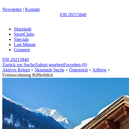
Newsletter
|
Kontakt
030 20215840
Skiurlaub
SportClubs
Specials
Last Minute
Gruppen
030 20215840
Zurück zur Suche
Zuletzt gesehen
Favoriten
(0)
Aktives Reisen
»
Skiurlaub Suche
»
Österreich
»
Arlberg
»
Ferienwohnung Rifflerblick