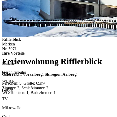
Rifflerblick
Merken
Nr.
5971
Ihre Vorteile
Ferienwohnung Rifflerblick
Dusche
Geschirrspüler
Österreich, Vorarlberg, Skiregion Arlberg
WLAN
Personen: 5, Größe: 65m²
Zimmer: 3, Schlafzimmer: 2
Garten
WC/Toiletten: 1, Badezimmer: 1
TV
Mikrowelle
Grill