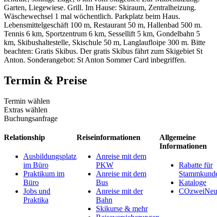
Garten, Liegewiese. Grill. Im Hause: Skiraum, Zentralheizung.
Wäschewechsel 1 mal wöchentlich. Parkplatz beim Haus.
Lebensmittelgeschäft 100 m, Restaurant 50 m, Hallenbad 500 m.
Tennis 6 km, Sportzentrum 6 km, Sessellift 5 km, Gondelbahn 5
km, Skibushaltestelle, Skischule 50 m, Langlaufloipe 300 m. Bitte
beachten: Gratis Skibus. Der gratis Skibus fährt zum Skigebiet St
Anton. Sonderangebot: St Anton Sommer Card inbegriffen.
Termin & Preise
Termin wählen
Extras wählen
Buchungsanfrage
Relationship
Reiseinformationen
Allgemeine
Informationen
Ausbildungsplatz
Anreise mit dem
im Büro
PKW
Rabatte für
Praktikum im
Anreise mit dem
Stammkund
Büro
Bus
Kataloge
Jobs und
Anreise mit der
COzweiNeut
Praktika
Bahn
Skikurse & mehr