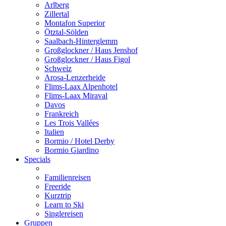
Arlberg
Zillertal
Montafon Superior
Ötztal-Sölden
Saalbach-Hinterglemm
Großglockner / Haus Jenshof
Großglockner / Haus Figol
Schweiz
Arosa-Lenzerheide
Flims-Laax Alpenhotel
Flims-Laax Miraval
Davos
Frankreich
Les Trois Vallées
Italien
Bormio / Hotel Derby
Bormio Giardino
Specials
Familienreisen
Freeride
Kurztrip
Learn to Ski
Singlereisen
Gruppen