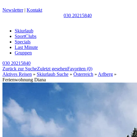
Newsletter
|
Kontakt
030 20215840
Skiurlaub
SportClubs
Specials
Last Minute
Gruppen
030 20215840
Zurück zur Suche
Zuletzt gesehen
Favoriten
(0)
Aktives Reisen
»
Skiurlaub Suche
»
Österreich
»
Arlberg
»
Ferienwohnung Diana