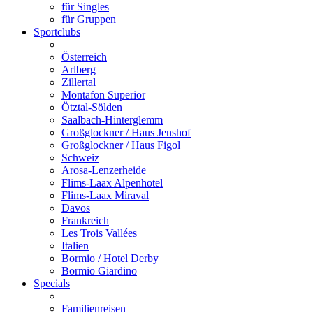
für Singles
für Gruppen
Sportclubs
Österreich
Arlberg
Zillertal
Montafon Superior
Ötztal-Sölden
Saalbach-Hinterglemm
Großglockner / Haus Jenshof
Großglockner / Haus Figol
Schweiz
Arosa-Lenzerheide
Flims-Laax Alpenhotel
Flims-Laax Miraval
Davos
Frankreich
Les Trois Vallées
Italien
Bormio / Hotel Derby
Bormio Giardino
Specials
Familienreisen