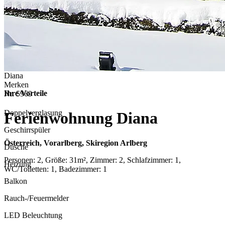
Diana
Merken
Ihre Vorteile
Nr.
5969
Doppelverglasung
Ferienwohnung Diana
Geschirrspüler
Österreich, Vorarlberg, Skiregion Arlberg
Dusche
Personen: 2, Größe: 31m², Zimmer: 2, Schlafzimmer: 1,
Heizung
WC/Toiletten: 1, Badezimmer: 1
Balkon
Rauch-/Feuermelder
LED Beleuchtung