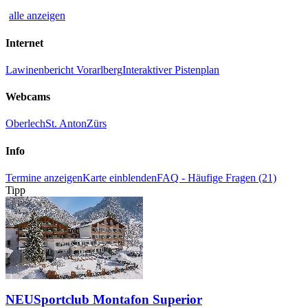
alle anzeigen
Internet
Lawinenbericht Vorarlberg
Interaktiver Pistenplan
Webcams
Oberlech
St. Anton
Zürs
Info
Termine anzeigen
Karte einblenden
FAQ - Häufige Fragen (21)
Tipp
NEU
Sportclub Montafon Superior