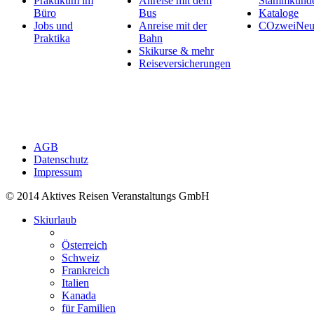
Praktikum im
Anreise mit dem
Stammkund
Büro
Bus
Kataloge
Jobs und
Anreise mit der
COzweiNeut
Praktika
Bahn
Skikurse & mehr
Reiseversicherungen
AGB
Datenschutz
Impressum
© 2014 Aktives Reisen Veranstaltungs GmbH
Skiurlaub
Österreich
Schweiz
Frankreich
Italien
Kanada
für Familien