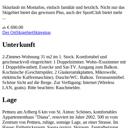
Skiurlaub im Montafon, einfach familiär und herzlich. Nicht nur das
Skigebiet bietet das gewissen Plus, auch der SportClub bietet mehr
...
€ 690.00
ab
Der Ort
Skigebiet
Skiregion
Unterkunft
2-Zimmer-Wohnung 31 m2 im 1. Stock. Komfortabel und
geschmackvoll eingerichtet: 1 Doppelzimmer. Wohn-/Esszimmer mit
1 Doppeldiwanbett, Essecke und Sat-TV. Ausgang zum Balkon.
Kochnische (Geschirrspüler, 2 Glaskeramikplatten, Mikrowelle,
elektrische Kaffeemaschine). Dusche/WC. Balkon. Terrassenmöbel.
Schöne Sicht auf die Berge. Zur Verfügung: Internet (Wireless
LAN, gratis). Bitte beachten: Rauchmelder.
Lage
Pettneu am Arlberg 6 km von St. Anton: Schönes, komfortables
Appartementhaus "Diana", renoviert im Jahre 2002. 500 m vom
Zentrum von Pettneu, ruhige, sonnige Lage, an einer Strasse. Im
Hause: Frühstücksraum, Sauna (extra). Skiraum, Zentralheizung.