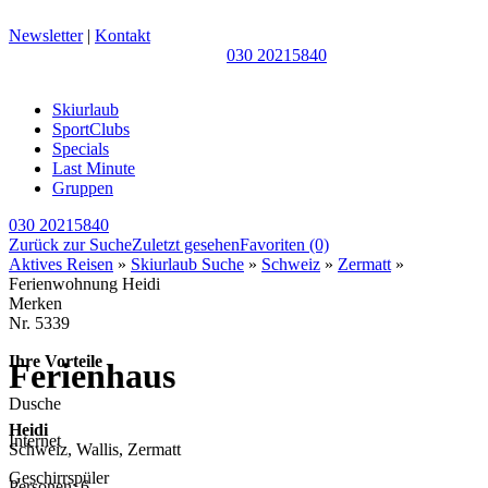
Newsletter
|
Kontakt
030 20215840
Skiurlaub
SportClubs
Specials
Last Minute
Gruppen
030 20215840
Zurück zur Suche
Zuletzt gesehen
Favoriten
(0)
Aktives Reisen
»
Skiurlaub Suche
»
Schweiz
»
Zermatt
»
Ferienwohnung Heidi
Merken
Nr.
5339
Ihre Vorteile
Ferienhaus
Dusche
Heidi
Internet
Schweiz, Wallis, Zermatt
Geschirrspüler
Personen: 6