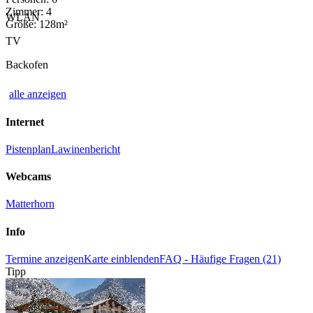
Zimmer: 4
WLAN
Größe: 128m²
TV
Backofen
alle anzeigen
Internet
Pistenplan
Lawinenbericht
Webcams
Matterhorn
Info
Termine anzeigen
Karte einblenden
FAQ - Häufige Fragen (21)
Tipp