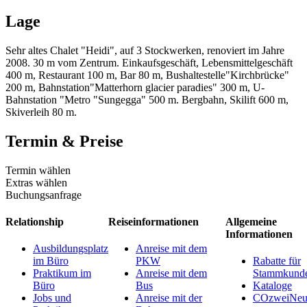
Lage
Sehr altes Chalet "Heidi", auf 3 Stockwerken, renoviert im Jahre
2008. 30 m vom Zentrum. Einkaufsgeschäft, Lebensmittelgeschäft
400 m, Restaurant 100 m, Bar 80 m, Bushaltestelle"Kirchbrücke"
200 m, Bahnstation"Matterhorn glacier paradies" 300 m, U-
Bahnstation "Metro "Sungegga" 500 m. Bergbahn, Skilift 600 m,
Skiverleih 80 m.
Termin & Preise
Termin wählen
Extras wählen
Buchungsanfrage
Relationship
Reiseinformationen
Allgemeine
Informationen
Ausbildungsplatz
Anreise mit dem
im Büro
PKW
Rabatte für
Praktikum im
Anreise mit dem
Stammkund
Büro
Bus
Kataloge
Jobs und
Anreise mit der
COzweiNeut