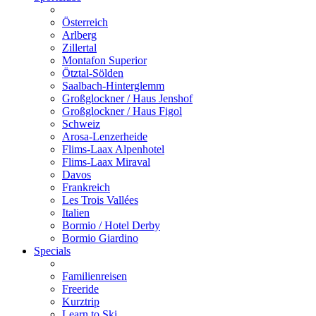
Österreich
Arlberg
Zillertal
Montafon Superior
Ötztal-Sölden
Saalbach-Hinterglemm
Großglockner / Haus Jenshof
Großglockner / Haus Figol
Schweiz
Arosa-Lenzerheide
Flims-Laax Alpenhotel
Flims-Laax Miraval
Davos
Frankreich
Les Trois Vallées
Italien
Bormio / Hotel Derby
Bormio Giardino
Specials
Familienreisen
Freeride
Kurztrip
Learn to Ski