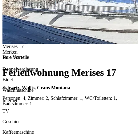
Merises 17
Merken
Ihre Vorteile
Nr.
5291
Doppelverglasung
Ferienwohnung Merises 17
Bidet
Schweiz, Wallis, Crans Montana
Waschmaschine
Personen: 4, Zimmer: 2, Schlafzimmer: 1, WC/Toiletten: 1,
Internet
Badezimmer: 1
TV
Geschirr
Kaffeemaschine