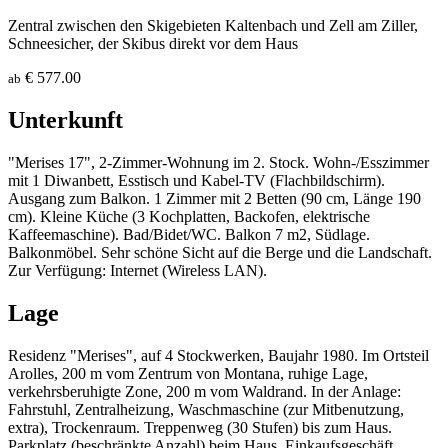
Zentral zwischen den Skigebieten Kaltenbach und Zell am Ziller,
Schneesicher, der Skibus direkt vor dem Haus
€ 577.00
ab
Unterkunft
"Merises 17", 2-Zimmer-Wohnung im 2. Stock. Wohn-/Esszimmer
mit 1 Diwanbett, Esstisch und Kabel-TV (Flachbildschirm).
Ausgang zum Balkon. 1 Zimmer mit 2 Betten (90 cm, Länge 190
cm). Kleine Küche (3 Kochplatten, Backofen, elektrische
Kaffeemaschine). Bad/Bidet/WC. Balkon 7 m2, Südlage.
Balkonmöbel. Sehr schöne Sicht auf die Berge und die Landschaft.
Zur Verfügung: Internet (Wireless LAN).
Lage
Residenz "Merises", auf 4 Stockwerken, Baujahr 1980. Im Ortsteil
Arolles, 200 m vom Zentrum von Montana, ruhige Lage,
verkehrsberuhigte Zone, 200 m vom Waldrand. In der Anlage:
Fahrstuhl, Zentralheizung, Waschmaschine (zur Mitbenutzung,
extra), Trockenraum. Treppenweg (30 Stufen) bis zum Haus.
Parkplatz (beschränkte Anzahl) beim Haus. Einkaufsgeschäft,