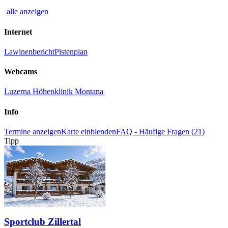
alle anzeigen
Internet
Lawinenbericht
Pistenplan
Webcams
Luzerna Höhenklinik Montana
Info
Termine anzeigen
Karte einblenden
FAQ - Häufige Fragen (21)
Tipp
Sportclub Zillertal