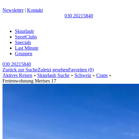
Newsletter
|
Kontakt
030 20215840
Skiurlaub
SportClubs
Specials
Last Minute
Gruppen
030 20215840
Zurück zur Suche
Zuletzt gesehen
Favoriten
(0)
Aktives Reisen
»
Skiurlaub Suche
»
Schweiz
»
Crans
»
Ferienwohnung Merises 17