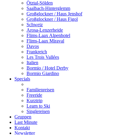
Ötztal-Sölden
Saalbach-Hinterglemm
Großglockner / Haus Jenshof
Großglockner / Haus Figol
Schweiz
Arosa-Lenzerheide
Flims-Laax Alpenhotel
Flims-Laax Miraval
Davos
Frankreich
Les Trois Vallées
Italien
Bormio / Hotel Derby
Bormio Giardino
Specials
Familienreisen
Freeride
Kurztrip
Learn to Ski
Singlereisen
Gruppen
Last Minute
Kontakt
Newsletter