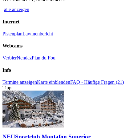
alle anzeigen
Internet
Pistenplan
Lawinenbericht
Webcams
Verbier
Nendaz
Plan du Fou
Info
Termine anzeigen
Karte einblenden
FAQ - Häufige Fragen (21)
Tipp
NEU
Sportclub Montafon Superior