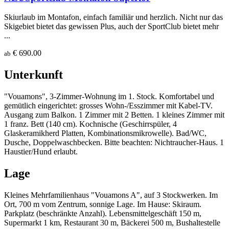
Skiurlaub im Montafon, einfach familiär und herzlich. Nicht nur das
Skigebiet bietet das gewissen Plus, auch der SportClub bietet mehr
...
€ 690.00
ab
Unterkunft
"Vouamons", 3-Zimmer-Wohnung im 1. Stock. Komfortabel und
gemütlich eingerichtet: grosses Wohn-/Esszimmer mit Kabel-TV.
Ausgang zum Balkon. 1 Zimmer mit 2 Betten. 1 kleines Zimmer mit
1 franz. Bett (140 cm). Kochnische (Geschirrspüler, 4
Glaskeramikherd Platten, Kombinationsmikrowelle). Bad/WC,
Dusche, Doppelwaschbecken. Bitte beachten: Nichtraucher-Haus. 1
Haustier/Hund erlaubt.
Lage
Kleines Mehrfamilienhaus "Vouamons A", auf 3 Stockwerken. Im
Ort, 700 m vom Zentrum, sonnige Lage. Im Hause: Skiraum.
Parkplatz (beschränkte Anzahl). Lebensmittelgeschäft 150 m,
Supermarkt 1 km, Restaurant 30 m, Bäckerei 500 m, Bushaltestelle