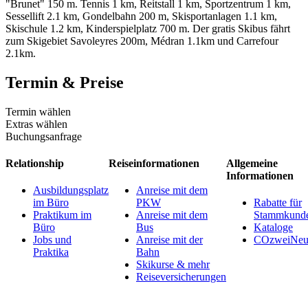
"Brunet" 150 m. Tennis 1 km, Reitstall 1 km, Sportzentrum 1 km,
Sessellift 2.1 km, Gondelbahn 200 m, Skisportanlagen 1.1 km,
Skischule 1.2 km, Kinderspielplatz 700 m. Der gratis Skibus fährt
zum Skigebiet Savoleyres 200m, Médran 1.1km und Carrefour
2.1km.
Termin & Preise
Termin wählen
Extras wählen
Buchungsanfrage
Relationship
Reiseinformationen
Allgemeine
Informationen
Ausbildungsplatz
Anreise mit dem
im Büro
PKW
Rabatte für
Praktikum im
Anreise mit dem
Stammkund
Büro
Bus
Kataloge
Jobs und
Anreise mit der
COzweiNeut
Praktika
Bahn
Skikurse & mehr
Reiseversicherungen