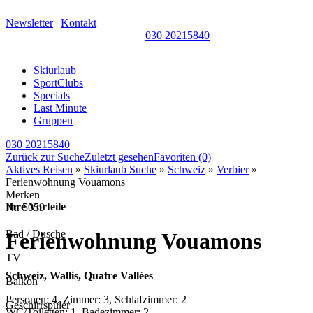
Newsletter
|
Kontakt
030 20215840
Skiurlaub
SportClubs
Specials
Last Minute
Gruppen
030 20215840
Zurück zur Suche
Zuletzt gesehen
Favoriten
(0)
Aktives Reisen
»
Skiurlaub Suche
»
Schweiz
»
Verbier
»
Ferienwohnung Vouamons
Merken
Ihre Vorteile
Nr.
5059
Bad / Dusche
Ferienwohnung Vouamons
TV
Schweiz, Wallis, Quatre Vallées
Balkon
Personen: 4, Zimmer: 3, Schlafzimmer: 2
Geschirrspüler
WC/Toiletten: 1, Badezimmer: 2