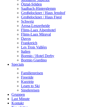
Ötztal-Sölden
Saalbach-Hinterglemm
Großglockner / Haus Jenshof
Großglockner / Haus Figol
Schweiz
Arosa-Lenzerheide
Flims-Laax Alpenhotel
Flims-Laax Miraval
Davos
Frankreich
Les Trois Vallées
Italien
Bormio / Hotel Derby
Bormio Giardino
Specials
Familienreisen
Freeride
Kurztrip
Learn to Ski
Singlereisen
Gruppen
Last Minute
Kontakt