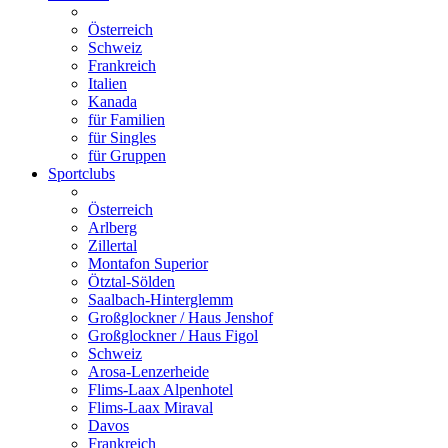
Österreich
Schweiz
Frankreich
Italien
Kanada
für Familien
für Singles
für Gruppen
Sportclubs
Österreich
Arlberg
Zillertal
Montafon Superior
Ötztal-Sölden
Saalbach-Hinterglemm
Großglockner / Haus Jenshof
Großglockner / Haus Figol
Schweiz
Arosa-Lenzerheide
Flims-Laax Alpenhotel
Flims-Laax Miraval
Davos
Frankreich