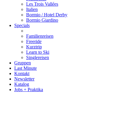
Les Trois Vallées
Italien
Bormio / Hotel Derby
Bormio Giardino
Specials
Familienreisen
Freeride
Kurztrip
Learn to Ski
Singlereisen
Gruppen
Last Minute
Kontakt
Newsletter
Katalog
Jobs + Praktika