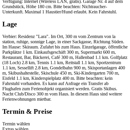
Verfügung: Internet (Wireless LAN, gratis). Garage Nr. 4 auf dem
Grundstück, Höhe 180 cm. Bitte beachten: Nichtraucher-
Unterkunft. Maximal 1 Haustier/Hund erlaubt. Kein Fahrstuhl.
Lage
Verbier: Residenz "Lara". Im Ort, 300 m vom Zentrum von la
station, ruhige, sonnige Lage, in einer Sackgasse, Richtung Süden.
Im Hause: Skiraum. Zufahrt bis zum Haus. Einzelgarage, öffentliche
Parkplätze 1 km. Einkaufsgeschäft 300 m, Supermarkt 600 m,
Restaurant, Bar, Bäckerei, Café 300 m, Hallenbad 1.1 km. Golfplatz
(18 Loch) 2.8 km, Tennis 1.1 km, Reitstall 1.1 km, Sportzentrum
1.1 km, Sessellift 2.8 km, Gondelbahn 900 m, Skisportanlagen 400
m, Skibushaltestelle, Skischule 450 m, Ski-Kindergarten 700 m,
Eisfeld 1.1 km, Kinderspielplatz 400 m. Bitte beachten: kein
Fahrstuhl vorhanden. Es kann auf Anfrage ein Transfer ab
Flughafen zum Ferienobjekt organisiert werden. Gratis Skibus.
Nacht Club/Disco 300 m vom Haus. In diesem Haus sind weitere
Ferienwohnungen mietbar.
Termin & Preise
Termin wählen
Extras wählen