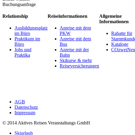
Buchungsanfrage
Relationship
Reiseinformationen
Allgemeine
Informationen
Ausbildungsplatz
Anreise mit dem
im Büro
PKW
Rabatte für
Praktikum im
Anreise mit dem
Stammkund
Büro
Bus
Kataloge
Jobs und
Anreise mit der
COzweiNeut
Praktika
Bahn
Skikurse & mehr
Reiseversicherungen
AGB
Datenschutz
Impressum
© 2014 Aktives Reisen Veranstaltungs GmbH
Skiurlaub