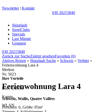
Newsletter
|
Kontakt
030 20215840
Skiurlaub
SportClubs
Specials
Last Minute
Gruppen
030 20215840
Zurück zur Suche
Zuletzt gesehen
Favoriten
(0)
Aktives Reisen
»
Skiurlaub Suche
»
Schweiz
»
Verbier
»
Ferienwohnung Lara 4
Merken
Nr.
5023
Ihre Vorteile
Ferienwohnung Lara 4
Bad / Dusche
Kamin
Schweiz, Wallis, Quatre Vallées
WLAN
Personen: 6, Größe: 85m²
Zimmer: 4, Schlafzimmer: 3