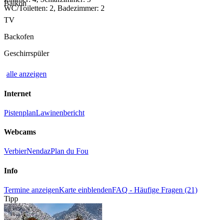
Balkon
WC/Toiletten: 2, Badezimmer: 2
TV
Backofen
Geschirrspüler
alle anzeigen
Internet
Pistenplan
Lawinenbericht
Webcams
Verbier
Nendaz
Plan du Fou
Info
Termine anzeigen
Karte einblenden
FAQ - Häufige Fragen (21)
Tipp