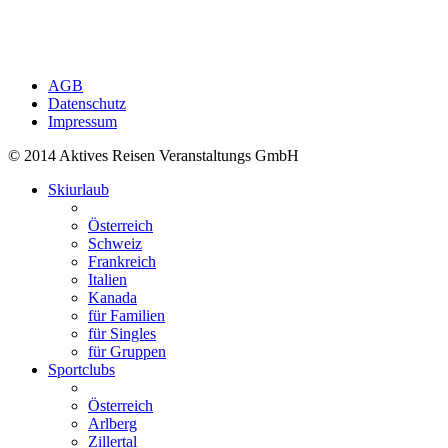
AGB
Datenschutz
Impressum
© 2014 Aktives Reisen Veranstaltungs GmbH
Skiurlaub
Österreich
Schweiz
Frankreich
Italien
Kanada
für Familien
für Singles
für Gruppen
Sportclubs
Österreich
Arlberg
Zillertal