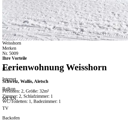
Weisshorn
Merken
Nr.
5009
Ihre Vorteile
Ferienwohnung Weisshorn
Bad
Internet
Schweiz, Wallis, Aletsch
Balkon
Personen: 2, Größe: 32m²
Zimmer: 2, Schlafzimmer: 1
WLAN
WC/Toiletten: 1, Badezimmer: 1
TV
Backofen