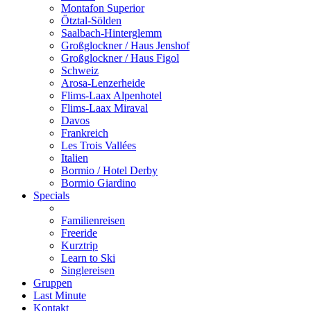
Montafon Superior
Ötztal-Sölden
Saalbach-Hinterglemm
Großglockner / Haus Jenshof
Großglockner / Haus Figol
Schweiz
Arosa-Lenzerheide
Flims-Laax Alpenhotel
Flims-Laax Miraval
Davos
Frankreich
Les Trois Vallées
Italien
Bormio / Hotel Derby
Bormio Giardino
Specials
Familienreisen
Freeride
Kurztrip
Learn to Ski
Singlereisen
Gruppen
Last Minute
Kontakt