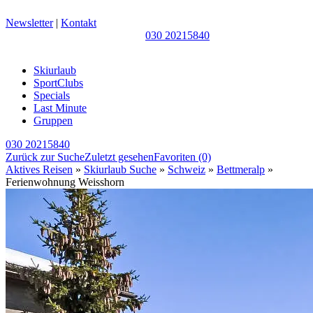
Newsletter
|
Kontakt
030 20215840
Skiurlaub
SportClubs
Specials
Last Minute
Gruppen
030 20215840
Zurück zur Suche
Zuletzt gesehen
Favoriten
(0)
Aktives Reisen
»
Skiurlaub Suche
»
Schweiz
»
Bettmeralp
»
Ferienwohnung Weisshorn