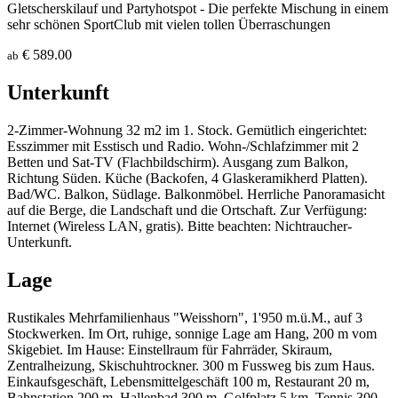
Gletscherskilauf und Partyhotspot - Die perfekte Mischung in einem
sehr schönen SportClub mit vielen tollen Überraschungen
€ 589.00
ab
Unterkunft
2-Zimmer-Wohnung 32 m2 im 1. Stock. Gemütlich eingerichtet:
Esszimmer mit Esstisch und Radio. Wohn-/Schlafzimmer mit 2
Betten und Sat-TV (Flachbildschirm). Ausgang zum Balkon,
Richtung Süden. Küche (Backofen, 4 Glaskeramikherd Platten).
Bad/WC. Balkon, Südlage. Balkonmöbel. Herrliche Panoramasicht
auf die Berge, die Landschaft und die Ortschaft. Zur Verfügung:
Internet (Wireless LAN, gratis). Bitte beachten: Nichtraucher-
Unterkunft.
Lage
Rustikales Mehrfamilienhaus "Weisshorn", 1'950 m.ü.M., auf 3
Stockwerken. Im Ort, ruhige, sonnige Lage am Hang, 200 m vom
Skigebiet. Im Hause: Einstellraum für Fahrräder, Skiraum,
Zentralheizung, Skischuhtrockner. 300 m Fussweg bis zum Haus.
Einkaufsgeschäft, Lebensmittelgeschäft 100 m, Restaurant 20 m,
Bahnstation 200 m, Hallenbad 300 m. Golfplatz 5 km, Tennis 300