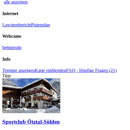
alle anzeigen
Internet
Lawinenbericht
Pistenplan
Webcams
bettmeralp
Info
Termine anzeigen
Karte einblenden
FAQ - Häufige Fragen (21)
Tipp
Sportclub Ötztal-Sölden