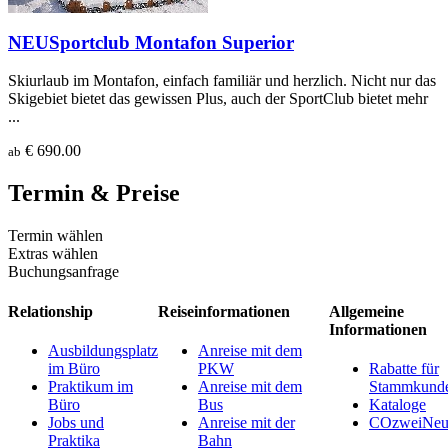
NEU
Sportclub Montafon Superior
Skiurlaub im Montafon, einfach familiär und herzlich. Nicht nur das
Skigebiet bietet das gewissen Plus, auch der SportClub bietet mehr
...
€ 690.00
ab
Termin & Preise
Termin wählen
Extras wählen
Buchungsanfrage
Relationship
Reiseinformationen
Allgemeine
Informationen
Ausbildungsplatz
Anreise mit dem
im Büro
PKW
Rabatte für
Praktikum im
Anreise mit dem
Stammkund
Büro
Bus
Kataloge
Jobs und
Anreise mit der
COzweiNeut
Praktika
Bahn