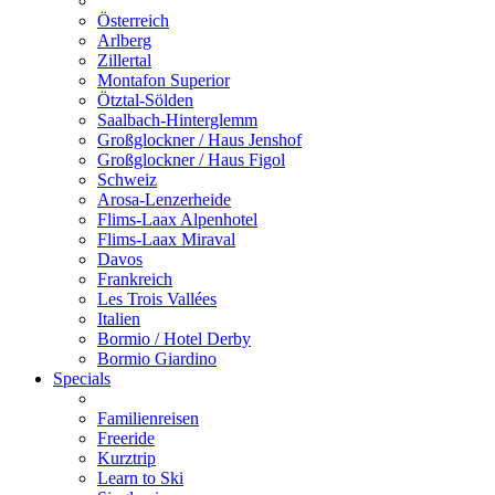
Österreich
Arlberg
Zillertal
Montafon Superior
Ötztal-Sölden
Saalbach-Hinterglemm
Großglockner / Haus Jenshof
Großglockner / Haus Figol
Schweiz
Arosa-Lenzerheide
Flims-Laax Alpenhotel
Flims-Laax Miraval
Davos
Frankreich
Les Trois Vallées
Italien
Bormio / Hotel Derby
Bormio Giardino
Specials
Familienreisen
Freeride
Kurztrip
Learn to Ski