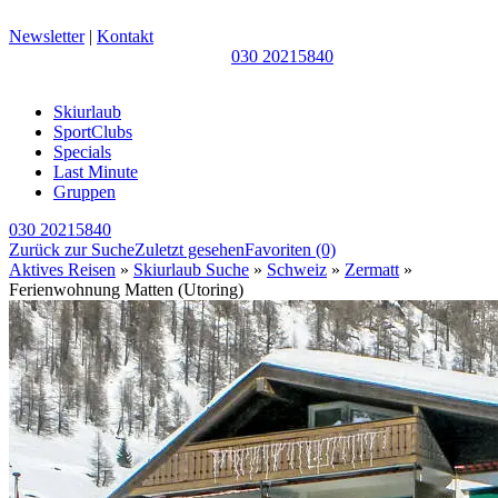
Newsletter
|
Kontakt
030 20215840
Skiurlaub
SportClubs
Specials
Last Minute
Gruppen
030 20215840
Zurück zur Suche
Zuletzt gesehen
Favoriten
(0)
Aktives Reisen
»
Skiurlaub Suche
»
Schweiz
»
Zermatt
»
Ferienwohnung Matten (Utoring)