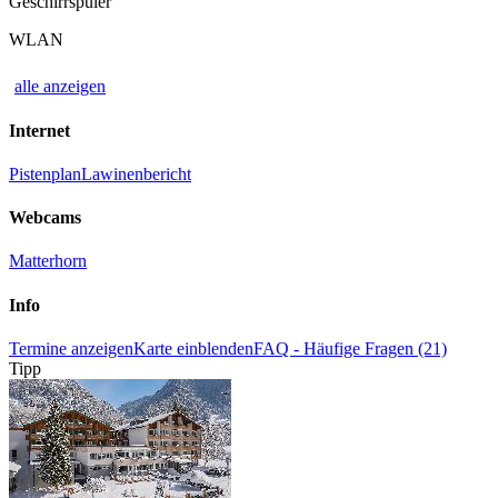
Geschirrspüler
WLAN
alle anzeigen
Internet
Pistenplan
Lawinenbericht
Webcams
Matterhorn
Info
Termine anzeigen
Karte einblenden
FAQ - Häufige Fragen (21)
Tipp