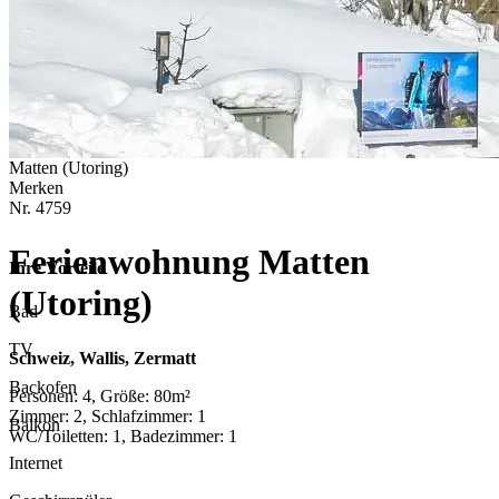
Matten (Utoring)
Merken
Nr.
4759
Ferienwohnung Matten
Ihre Vorteile
(Utoring)
Bad
TV
Schweiz, Wallis, Zermatt
Backofen
Personen: 4, Größe: 80m²
Zimmer: 2, Schlafzimmer: 1
Balkon
WC/Toiletten: 1, Badezimmer: 1
Internet