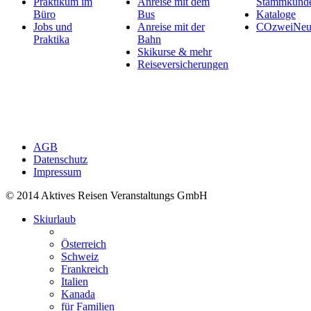
Praktikum im
Anreise mit dem
Stammkund
Büro
Bus
Kataloge
Jobs und
Anreise mit der
COzweiNeut
Praktika
Bahn
Skikurse & mehr
Reiseversicherungen
AGB
Datenschutz
Impressum
© 2014 Aktives Reisen Veranstaltungs GmbH
Skiurlaub
Österreich
Schweiz
Frankreich
Italien
Kanada
für Familien