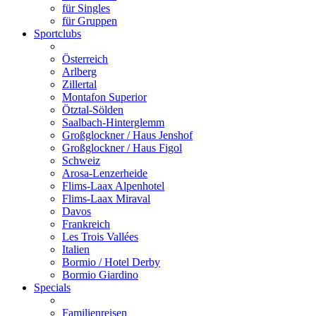
für Singles
für Gruppen
Sportclubs
Österreich
Arlberg
Zillertal
Montafon Superior
Ötztal-Sölden
Saalbach-Hinterglemm
Großglockner / Haus Jenshof
Großglockner / Haus Figol
Schweiz
Arosa-Lenzerheide
Flims-Laax Alpenhotel
Flims-Laax Miraval
Davos
Frankreich
Les Trois Vallées
Italien
Bormio / Hotel Derby
Bormio Giardino
Specials
Familienreisen