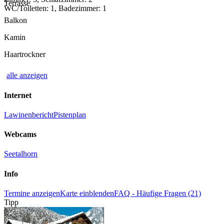
Terrasse
WC/Toiletten: 1, Badezimmer: 1
Balkon
Kamin
Haartrockner
alle anzeigen
Internet
Lawinenbericht
Pistenplan
Webcams
Seetalhorn
Info
Termine anzeigen
Karte einblenden
FAQ - Häufige Fragen (21)
Tipp