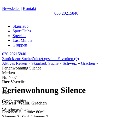
Newsletter
|
Kontakt
030 20215840
Skiurlaub
SportClubs
Specials
Last Minute
Gruppen
030 20215840
Zurück zur Suche
Zuletzt gesehen
Favoriten
(0)
Aktives Reisen
»
Skiurlaub Suche
»
Schweiz
»
Grächen
»
Ferienwohnung Silence
Merken
Nr.
4667
Ihre Vorteile
Ferienwohnung Silence
Bad
Geschirrspüler
Schweiz, Wallis, Grächen
Waschmaschine
Personen: 6, Größe: 80m²
Zimmer: 3, Schlafzimmer: 2