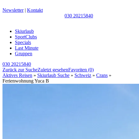
Newsletter
|
Kontakt
030 20215840
Skiurlaub
SportClubs
Specials
Last Minute
Gruppen
030 20215840
Zurück zur Suche
Zuletzt gesehen
Favoriten
(0)
Aktives Reisen
»
Skiurlaub Suche
»
Schweiz
»
Crans
»
Ferienwohnung Yuca B