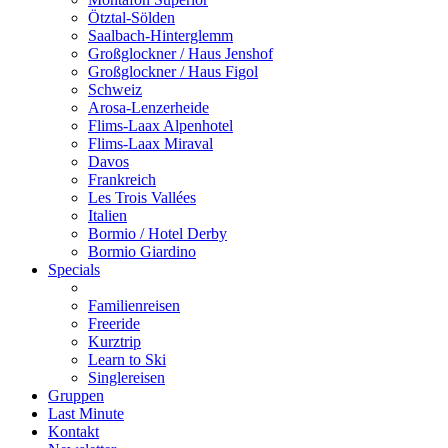
Ötztal-Sölden
Saalbach-Hinterglemm
Großglockner / Haus Jenshof
Großglockner / Haus Figol
Schweiz
Arosa-Lenzerheide
Flims-Laax Alpenhotel
Flims-Laax Miraval
Davos
Frankreich
Les Trois Vallées
Italien
Bormio / Hotel Derby
Bormio Giardino
Specials
Familienreisen
Freeride
Kurztrip
Learn to Ski
Singlereisen
Gruppen
Last Minute
Kontakt