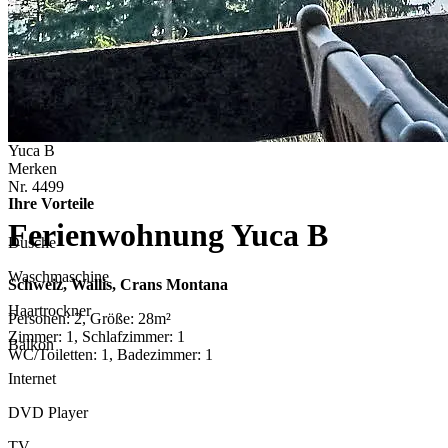
Yuca B
Merken
Nr.
4499
Ihre Vorteile
Ferienwohnung Yuca B
Dusche
Waschmaschine
Schweiz, Wallis, Crans Montana
Haartrockner
Personen: 2, Größe: 28m²
Zimmer: 1, Schlafzimmer: 1
Balkon
WC/Toiletten: 1, Badezimmer: 1
Internet
DVD Player
TV