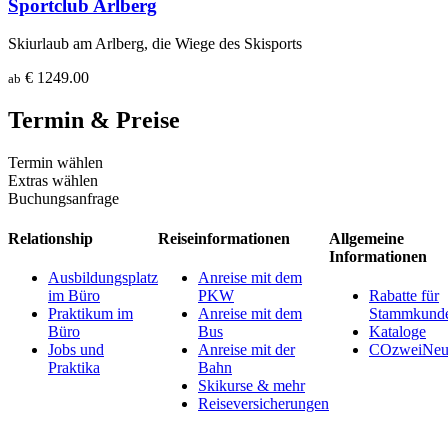
Sportclub Arlberg
Skiurlaub am Arlberg, die Wiege des Skisports
€ 1249.00
ab
Termin & Preise
Termin wählen
Extras wählen
Buchungsanfrage
Relationship
Reiseinformationen
Allgemeine
Informationen
Ausbildungsplatz
Anreise mit dem
im Büro
PKW
Rabatte für
Praktikum im
Anreise mit dem
Stammkund
Büro
Bus
Kataloge
Jobs und
Anreise mit der
COzweiNeut
Praktika
Bahn
Skikurse & mehr
Reiseversicherungen