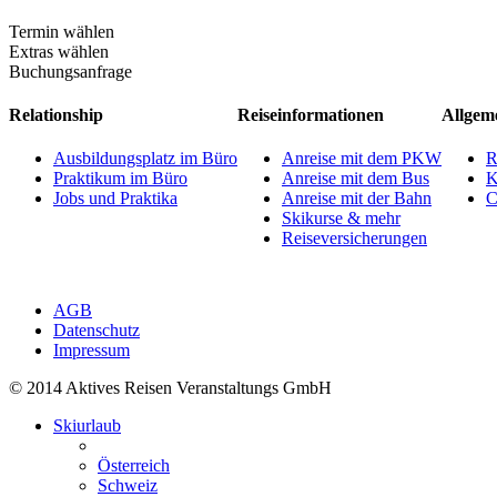
Termin wählen
Extras wählen
Buchungsanfrage
Relationship
Reiseinformationen
Allgem
Ausbildungsplatz im Büro
Anreise mit dem PKW
R
Praktikum im Büro
Anreise mit dem Bus
K
Jobs und Praktika
Anreise mit der Bahn
C
Skikurse & mehr
Reiseversicherungen
AGB
Datenschutz
Impressum
© 2014 Aktives Reisen Veranstaltungs GmbH
Skiurlaub
Österreich
Schweiz