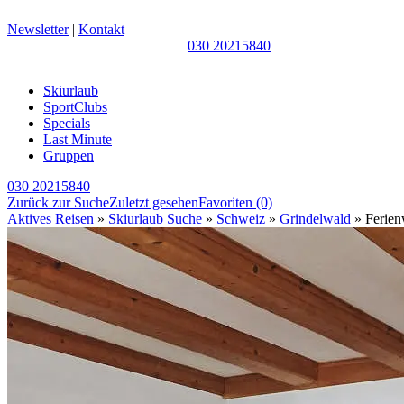
Newsletter
|
Kontakt
030 20215840
Skiurlaub
SportClubs
Specials
Last Minute
Gruppen
030 20215840
Zurück zur Suche
Zuletzt gesehen
Favoriten
(0)
Aktives Reisen
»
Skiurlaub Suche
»
Schweiz
»
Grindelwald
» Ferie