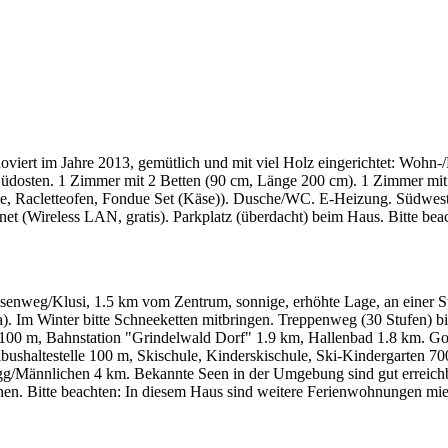
iert im Jahre 2013, gemütlich und mit viel Holz eingerichtet: Wohn
osten. 1 Zimmer mit 2 Betten (90 cm, Länge 200 cm). 1 Zimmer mit 
ine, Racletteofen, Fondue Set (Käse)). Dusche/WC. E-Heizung. Südwest
et (Wireless LAN, gratis). Parkplatz (überdacht) beim Haus. Bitte bea
senweg/Klusi, 1.5 km vom Zentrum, sonnige, erhöhte Lage, an einer 
). Im Winter bitte Schneeketten mitbringen. Treppenweg (30 Stufen) b
" 100 m, Bahnstation "Grindelwald Dorf" 1.9 km, Hallenbad 1.8 km. Go
shaltestelle 100 m, Skischule, Kinderskischule, Ski-Kindergarten 700
degg/Männlichen 4 km. Bekannte Seen in der Umgebung sind gut erreichb
chen. Bitte beachten: In diesem Haus sind weitere Ferienwohnungen mie