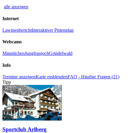
alle anzeigen
Internet
Lawinenbericht
Interaktiver Pistenplan
Webcams
Männlichen
Jungfraujoch
Grindelwald
Info
Termine anzeigen
Karte einblenden
FAQ - Häufige Fragen (21)
Tipp
Sportclub Arlberg