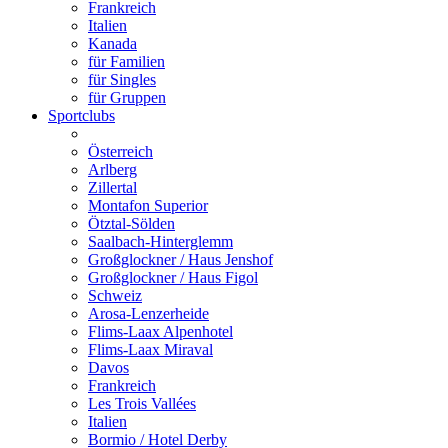
Frankreich
Italien
Kanada
für Familien
für Singles
für Gruppen
Sportclubs
Österreich
Arlberg
Zillertal
Montafon Superior
Ötztal-Sölden
Saalbach-Hinterglemm
Großglockner / Haus Jenshof
Großglockner / Haus Figol
Schweiz
Arosa-Lenzerheide
Flims-Laax Alpenhotel
Flims-Laax Miraval
Davos
Frankreich
Les Trois Vallées
Italien
Bormio / Hotel Derby