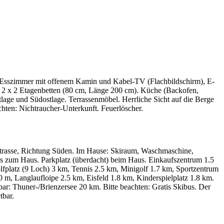
-/Esszimmer mit offenem Kamin und Kabel-TV (Flachbildschirm), E-
2 x 2 Etagenbetten (80 cm, Länge 200 cm). Küche (Backofen,
lage und Südostlage. Terrassenmöbel. Herrliche Sicht auf die Berge
chten: Nichtraucher-Unterkunft. Feuerlöscher.
Strasse, Richtung Süden. Im Hause: Skiraum, Waschmaschine,
is zum Haus. Parkplatz (überdacht) beim Haus. Einkaufszentrum 1.5
lfplatz (9 Loch) 3 km, Tennis 2.5 km, Minigolf 1.7 km, Sportzentrum
 m, Langlaufloipe 2.5 km, Eisfeld 1.8 km, Kinderspielplatz 1.8 km.
ar: Thuner-/Brienzersee 20 km. Bitte beachten: Gratis Skibus. Der
tbar.