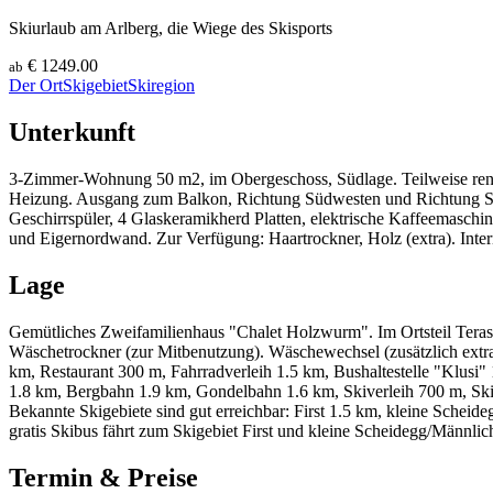
Skiurlaub am Arlberg, die Wiege des Skisports
€ 1249.00
ab
Der Ort
Skigebiet
Skiregion
Unterkunft
3-Zimmer-Wohnung 50 m2, im Obergeschoss, Südlage. Teilweise renov
Heizung. Ausgang zum Balkon, Richtung Südwesten und Richtung Süd
Geschirrspüler, 4 Glaskeramikherd Platten, elektrische Kaffeemasch
und Eigernordwand. Zur Verfügung: Haartrockner, Holz (extra). Intern
Lage
Gemütliches Zweifamilienhaus "Chalet Holzwurm". Im Ortsteil Teras
Wäschetrockner (zur Mitbenutzung). Wäschewechsel (zusätzlich extra
km, Restaurant 300 m, Fahrradverleih 1.5 km, Bushaltestelle "Klusi
1.8 km, Bergbahn 1.9 km, Gondelbahn 1.6 km, Skiverleih 700 m, Skibu
Bekannte Skigebiete sind gut erreichbar: First 1.5 km, kleine Schei
gratis Skibus fährt zum Skigebiet First und kleine Scheidegg/Männli
Termin & Preise