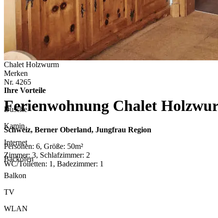
Chalet Holzwurm
Merken
Nr.
4265
Ihre Vorteile
Ferienwohnung Chalet Holzwu
Dusche
Kamin
Schweiz, Berner Oberland, Jungfrau Region
Internet
Personen: 6, Größe: 50m²
Zimmer: 3, Schlafzimmer: 2
Backofen
WC/Toiletten: 1, Badezimmer: 1
Balkon
TV
WLAN