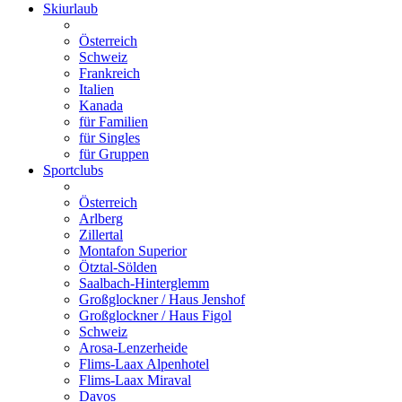
Skiurlaub
Österreich
Schweiz
Frankreich
Italien
Kanada
für Familien
für Singles
für Gruppen
Sportclubs
Österreich
Arlberg
Zillertal
Montafon Superior
Ötztal-Sölden
Saalbach-Hinterglemm
Großglockner / Haus Jenshof
Großglockner / Haus Figol
Schweiz
Arosa-Lenzerheide
Flims-Laax Alpenhotel
Flims-Laax Miraval
Davos