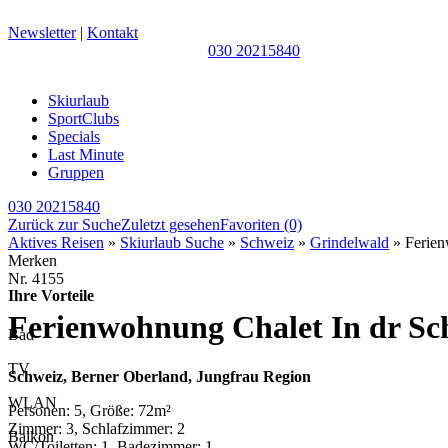
Newsletter
|
Kontakt
030 20215840
Skiurlaub
SportClubs
Specials
Last Minute
Gruppen
030 20215840
Zurück zur Suche
Zuletzt gesehen
Favoriten
(0)
Aktives Reisen
»
Skiurlaub Suche
»
Schweiz
»
Grindelwald
» Ferien
Merken
Nr.
4155
Ihre Vorteile
Ferienwohnung Chalet In dr Sc
Bad
TV
Schweiz, Berner Oberland, Jungfrau Region
WLAN
Personen: 5, Größe: 72m²
Zimmer: 3, Schlafzimmer: 2
Balkon
WC/Toiletten: 1, Badezimmer: 1