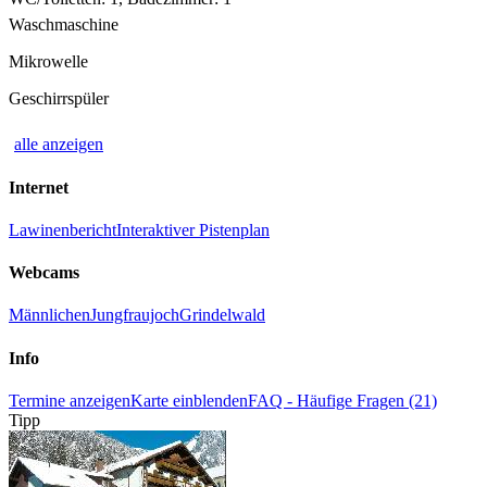
Waschmaschine
Mikrowelle
Geschirrspüler
alle anzeigen
Internet
Lawinenbericht
Interaktiver Pistenplan
Webcams
Männlichen
Jungfraujoch
Grindelwald
Info
Termine anzeigen
Karte einblenden
FAQ - Häufige Fragen (21)
Tipp