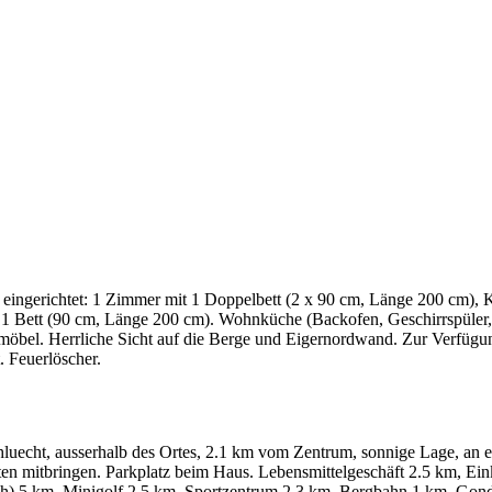
ingerichtet: 1 Zimmer mit 1 Doppelbett (2 x 90 cm, Länge 200 cm),
1 Bett (90 cm, Länge 200 cm). Wohnküche (Backofen, Geschirrspüler, 
bel. Herrliche Sicht auf die Berge und Eigernordwand. Zur Verfügung:
. Feuerlöscher.
chluecht, ausserhalb des Ortes, 2.1 km vom Zentrum, sonnige Lage, an 
ten mitbringen. Parkplatz beim Haus. Lebensmittelgeschäft 2.5 km, Ei
h) 5 km, Minigolf 2.5 km, Sportzentrum 2.3 km, Bergbahn 1 km, Gonde