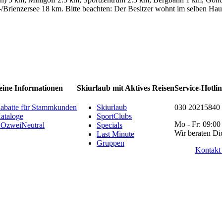
/Brienzersee 18 km. Bitte beachten: Der Besitzer wohnt im selben Hau
eine Informationen
Skiurlaub mit Aktives Reisen
Service-Hotli
abatte für Stammkunden
Skiurlaub
030 20215840
ataloge
SportClubs
Mo - Fr: 09:00
OzweiNeutral
Specials
Wir beraten Di
Last Minute
Gruppen
Kontakt