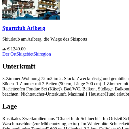
Sportclub Arlberg
Skiurlaub am Arlberg, die Wiege des Skisports
€ 1249.00
ab
Der Ort
Skigebiet
Skiregion
Unterkunft
3-Zimmer-Wohnung 72 m2 im 2. Stock. Zweckmässig und gemütlich e
Süden. 1 Zimmer mit 2 Betten (90 cm, Länge 200 cm). 1 Zimmer mit 
Racletteofen Fondue Set (Käse)). Bad/WC. Balkon, Südlage. Balkonmö
beachten: Nichtraucher-Unterkunft. Maximal 1 Haustier/Hund erlaubt
Lage
Rustikales Zweifamilienhaus "Chalet In dr Schluecht". Im Ortsteil S
Waschmaschine (zur Mitbenutzung, extra). Im Winter bitte Schneeket
Schwendi oder Terminal" 600 m, Hallenbad 2.3 km. Golfplatz (9 Loc