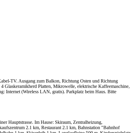
 Kabel-TV. Ausgang zum Balkon, Richtung Osten und Richtung
4 Glaskeramikherd Platten, Mikrowelle, elektrische Kaffeemaschine,
 Internet (Wireless LAN, gratis). Parkplatz beim Haus. Bitte
einer Hauptstrasse. Im Hause: Skiraum, Zentralheizung,
nkaufszentrum 2.1 km, Restaurant 2.1 km, Bahnstation "Bahnhof
lbahn 1 km, Skiverleih 1 km, Langlaufloipe 500 m, Kinderspielplatz