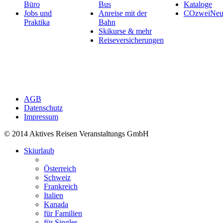
Büro
Bus
Kataloge
Jobs und
Anreise mit der
COzweiNeut
Praktika
Bahn
Skikurse & mehr
Reiseversicherungen
AGB
Datenschutz
Impressum
© 2014 Aktives Reisen Veranstaltungs GmbH
Skiurlaub
Österreich
Schweiz
Frankreich
Italien
Kanada
für Familien
für Singles