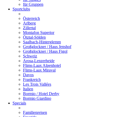
für Gruppen
Sportclubs
Österreich
Arlberg
Zillertal
Montafon Superior
Ötztal-Sölden
Saalbach-Hinterglemm
Großglockner / Haus Jenshof
Großglockner / Haus Figol
Schweiz
Arosa-Lenzerheide
Flims-Laax Alpenhotel
Flims-Laax Miraval
Davos
Frankreich
Les Trois Vallées
Italien
Bormio / Hotel Derby
Bormio Giardino
Specials
Familienreisen