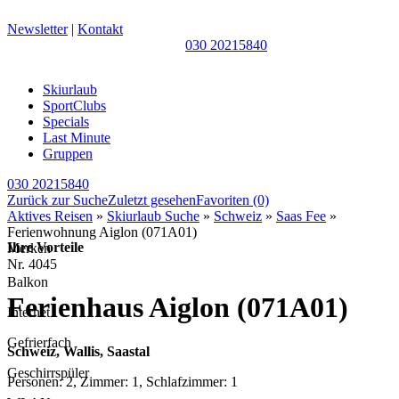
Newsletter
|
Kontakt
030 20215840
Skiurlaub
SportClubs
Specials
Last Minute
Gruppen
030 20215840
Zurück zur Suche
Zuletzt gesehen
Favoriten
(0)
Aktives Reisen
»
Skiurlaub Suche
»
Schweiz
»
Saas Fee
»
Ferienwohnung Aiglon (071A01)
Ihre Vorteile
Merken
Nr.
4045
Balkon
Ferienhaus Aiglon (071A01)
Internet
Gefrierfach
Schweiz, Wallis, Saastal
Geschirrspüler
Personen: 2, Zimmer: 1, Schlafzimmer: 1