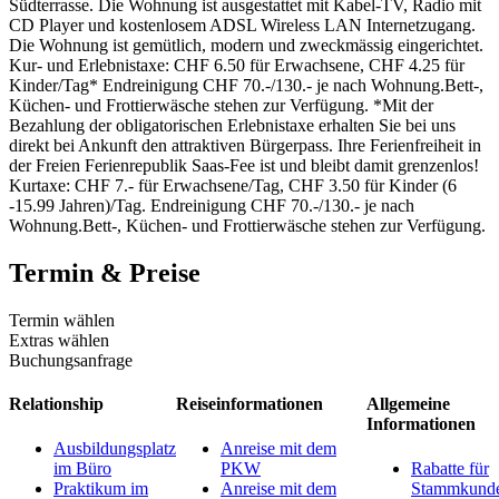
Südterrasse. Die Wohnung ist ausgestattet mit Kabel-TV, Radio mit
CD Player und kostenlosem ADSL Wireless LAN Internetzugang.
Die Wohnung ist gemütlich, modern und zweckmässig eingerichtet.
Kur- und Erlebnistaxe: CHF 6.50 für Erwachsene, CHF 4.25 für
Kinder/Tag* Endreinigung CHF 70.-/130.- je nach Wohnung.Bett-,
Küchen- und Frottierwäsche stehen zur Verfügung. *Mit der
Bezahlung der obligatorischen Erlebnistaxe erhalten Sie bei uns
direkt bei Ankunft den attraktiven Bürgerpass. Ihre Ferienfreiheit in
der Freien Ferienrepublik Saas-Fee ist und bleibt damit grenzenlos!
Kurtaxe: CHF 7.- für Erwachsene/Tag, CHF 3.50 für Kinder (6
-15.99 Jahren)/Tag. Endreinigung CHF 70.-/130.- je nach
Wohnung.Bett-, Küchen- und Frottierwäsche stehen zur Verfügung.
Termin & Preise
Termin wählen
Extras wählen
Buchungsanfrage
Relationship
Reiseinformationen
Allgemeine
Informationen
Ausbildungsplatz
Anreise mit dem
im Büro
PKW
Rabatte für
Praktikum im
Anreise mit dem
Stammkund