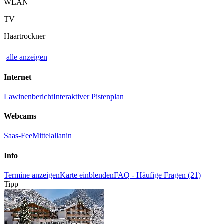
WLAN
TV
Haartrockner
alle anzeigen
Internet
Lawinenbericht
Interaktiver Pistenplan
Webcams
Saas-Fee
Mittelallanin
Info
Termine anzeigen
Karte einblenden
FAQ - Häufige Fragen (21)
Tipp