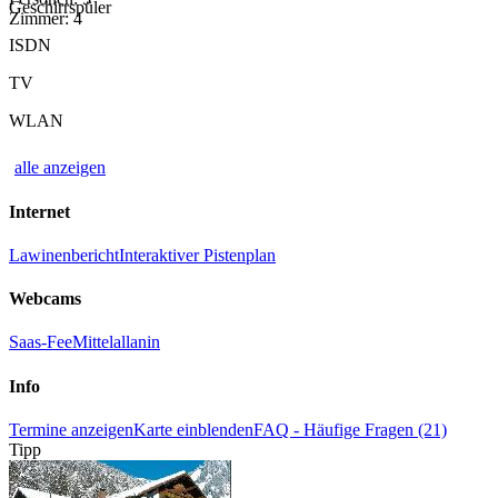
Geschirrspüler
Zimmer: 4
ISDN
TV
WLAN
alle anzeigen
Internet
Lawinenbericht
Interaktiver Pistenplan
Webcams
Saas-Fee
Mittelallanin
Info
Termine anzeigen
Karte einblenden
FAQ - Häufige Fragen (21)
Tipp