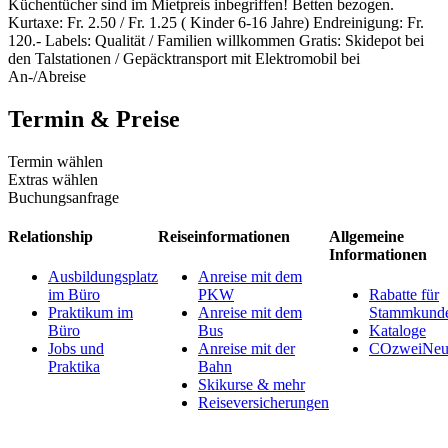
Küchentücher sind im Mietpreis inbegriffen! Betten bezogen.
Kurtaxe: Fr. 2.50 / Fr. 1.25 ( Kinder 6-16 Jahre) Endreinigung: Fr.
120.- Labels: Qualität / Familien willkommen Gratis: Skidepot bei
den Talstationen / Gepäcktransport mit Elektromobil bei
An-/Abreise
Termin & Preise
Termin wählen
Extras wählen
Buchungsanfrage
Relationship
Reiseinformationen
Allgemeine
Informationen
Ausbildungsplatz
Anreise mit dem
im Büro
PKW
Rabatte für
Praktikum im
Anreise mit dem
Stammkund
Büro
Bus
Kataloge
Jobs und
Anreise mit der
COzweiNeut
Praktika
Bahn
Skikurse & mehr
Reiseversicherungen