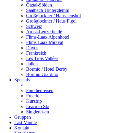
Ötztal-Sölden
Saalbach-Hinterglemm
Großglockner / Haus Jenshof
Großglockner / Haus Figol
Schweiz
Arosa-Lenzerheide
Flims-Laax Alpenhotel
Flims-Laax Miraval
Davos
Frankreich
Les Trois Vallées
Italien
Bormio / Hotel Derby
Bormio Giardino
Specials
Familienreisen
Freeride
Kurztrip
Learn to Ski
Singlereisen
Gruppen
Last Minute
Kontakt