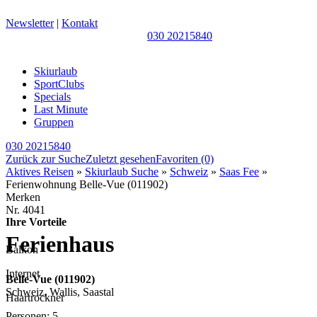
Newsletter
|
Kontakt
030 20215840
Skiurlaub
SportClubs
Specials
Last Minute
Gruppen
030 20215840
Zurück zur Suche
Zuletzt gesehen
Favoriten
(0)
Aktives Reisen
»
Skiurlaub Suche
»
Schweiz
»
Saas Fee
»
Ferienwohnung Belle-Vue (011902)
Merken
Nr.
4041
Ihre Vorteile
Ferienhaus
Balkon
Internet
Belle-Vue (011902)
Schweiz, Wallis, Saastal
Haartrockner
Personen: 5