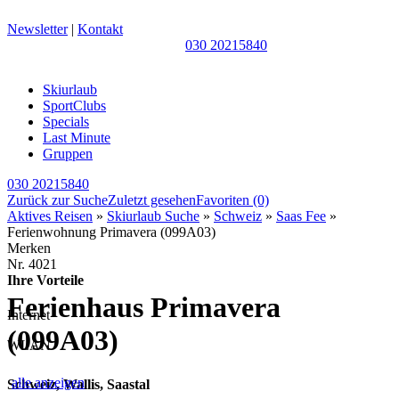
Newsletter
|
Kontakt
030 20215840
Skiurlaub
SportClubs
Specials
Last Minute
Gruppen
030 20215840
Zurück zur Suche
Zuletzt gesehen
Favoriten
(0)
Aktives Reisen
»
Skiurlaub Suche
»
Schweiz
»
Saas Fee
»
Ferienwohnung Primavera (099A03)
Merken
Nr.
4021
Ihre Vorteile
Ferienhaus Primavera
Internet
(099A03)
WLAN
alle anzeigen
Schweiz, Wallis, Saastal