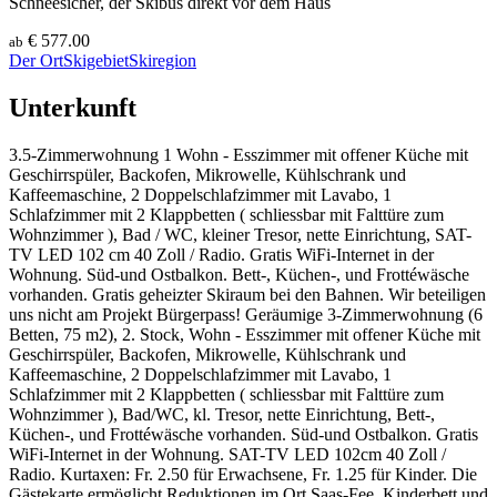
Schneesicher, der Skibus direkt vor dem Haus
€ 577.00
ab
Der Ort
Skigebiet
Skiregion
Unterkunft
3.5-Zimmerwohnung 1 Wohn - Esszimmer mit offener Küche mit
Geschirrspüler, Backofen, Mikrowelle, Kühlschrank und
Kaffeemaschine, 2 Doppelschlafzimmer mit Lavabo, 1
Schlafzimmer mit 2 Klappbetten ( schliessbar mit Falttüre zum
Wohnzimmer ), Bad / WC, kleiner Tresor, nette Einrichtung, SAT-
TV LED 102 cm 40 Zoll / Radio. Gratis WiFi-Internet in der
Wohnung. Süd-und Ostbalkon. Bett-, Küchen-, und Frottéwäsche
vorhanden. Gratis geheizter Skiraum bei den Bahnen. Wir beteiligen
uns nicht am Projekt Bürgerpass! Geräumige 3-Zimmerwohnung (6
Betten, 75 m2), 2. Stock, Wohn - Esszimmer mit offener Küche mit
Geschirrspüler, Backofen, Mikrowelle, Kühlschrank und
Kaffeemaschine, 2 Doppelschlafzimmer mit Lavabo, 1
Schlafzimmer mit 2 Klappbetten ( schliessbar mit Falttüre zum
Wohnzimmer ), Bad/WC, kl. Tresor, nette Einrichtung, Bett-,
Küchen-, und Frottéwäsche vorhanden. Süd-und Ostbalkon. Gratis
WiFi-Internet in der Wohnung. SAT-TV LED 102cm 40 Zoll /
Radio. Kurtaxen: Fr. 2.50 für Erwachsene, Fr. 1.25 für Kinder. Die
Gästekarte ermöglicht Reduktionen im Ort Saas-Fee. Kinderbett und