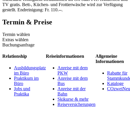
TV gratis. Bett-, Küchen- und Frottierwäsche wird zur Verfügung
gestellt. Endreinigung: Fr. 110.--.
Termin & Preise
Termin wählen
Extras wählen
Buchungsanfrage
Relationship
Reiseinformationen
Allgemeine
Informationen
Ausbildungsplatz
Anreise mit dem
im Büro
PKW
Rabatte für
Praktikum im
Anreise mit dem
Stammkund
Büro
Bus
Kataloge
Jobs und
Anreise mit der
COzweiNeut
Praktika
Bahn
Skikurse & mehr
Reiseversicherungen