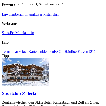
Personen: 7, Zimmer: 3, Schlafzimmer: 2
Internet
Lawinenbericht
Interaktiver Pistenplan
Webcams
Saas-Fee
Mittelallanin
Info
Termine anzeigen
Karte einblenden
FAQ - Häufige Fragen (21)
Tipp
Sportclub Zillertal
Zentral zwischen den Skigebieten Kaltenbach und Zell am Ziller,