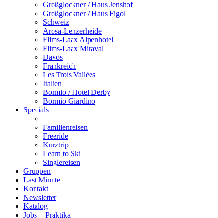
Großglockner / Haus Jenshof
Großglockner / Haus Figol
Schweiz
Arosa-Lenzerheide
Flims-Laax Alpenhotel
Flims-Laax Miraval
Davos
Frankreich
Les Trois Vallées
Italien
Bormio / Hotel Derby
Bormio Giardino
Specials
Familienreisen
Freeride
Kurztrip
Learn to Ski
Singlereisen
Gruppen
Last Minute
Kontakt
Newsletter
Katalog
Jobs + Praktika