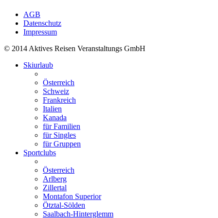
AGB
Datenschutz
Impressum
© 2014 Aktives Reisen Veranstaltungs GmbH
Skiurlaub
Österreich
Schweiz
Frankreich
Italien
Kanada
für Familien
für Singles
für Gruppen
Sportclubs
Österreich
Arlberg
Zillertal
Montafon Superior
Ötztal-Sölden
Saalbach-Hinterglemm