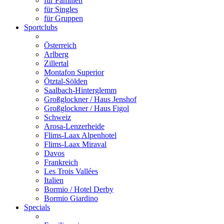
für Familien
für Singles
für Gruppen
Sportclubs
Österreich
Arlberg
Zillertal
Montafon Superior
Ötztal-Sölden
Saalbach-Hinterglemm
Großglockner / Haus Jenshof
Großglockner / Haus Figol
Schweiz
Arosa-Lenzerheide
Flims-Laax Alpenhotel
Flims-Laax Miraval
Davos
Frankreich
Les Trois Vallées
Italien
Bormio / Hotel Derby
Bormio Giardino
Specials