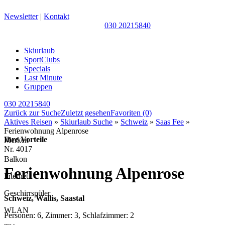
Newsletter
|
Kontakt
030 20215840
Skiurlaub
SportClubs
Specials
Last Minute
Gruppen
030 20215840
Zurück zur Suche
Zuletzt gesehen
Favoriten
(0)
Aktives Reisen
»
Skiurlaub Suche
»
Schweiz
»
Saas Fee
»
Ferienwohnung Alpenrose
Ihre Vorteile
Merken
Nr.
4017
Balkon
Ferienwohnung Alpenrose
Internet
Geschirrspüler
Schweiz, Wallis, Saastal
WLAN
Personen: 6, Zimmer: 3, Schlafzimmer: 2