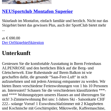
NEU
Sportclub Montafon Superior
Skiurlaub im Montafon, einfach familiär und herzlich. Nicht nur das
Skigebiet bietet das gewissen Plus, auch der SportClub bietet mehr
...
€ 690.00
ab
Der Ort
Skigebiet
Skiregion
Unterkunft
Geniessen Sie die komfortable Ausstattung in Ihrem Ferienhaus
ALPENROSE und den herrlichen Blick auf die Berg- und
Gletscherwelt. Eine Ruhestunde auf Ihrem Balkon ist wie
geschaffen dafür, die gesunde “Saas-Feer-Luft“ in sich
aufzunehmen und mit jedem Atemzug entspannter zu werden. Wir
bieten Ihnen verschiedene Ferienwohnungen von 1 bis 10 Personen
an. Interessiert? Schauen Sie die verschiedenen klassifizierten ***-
und **** Wohnungstypen unseres Hauses an und überzeugen Sie
sich! 3-Zimmerwohnung Bei uns: 1-Jahres Ski - Saisonkarte CHF
222.- solange Vorrat! 1 Esswohnschlafzimmer mit 2 Klappbetten
und Kochnische mit Geschirrspüler, Mikrowelle, Kaffeemaschine,