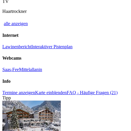
TV
Haartrockner
alle anzeigen
Internet
Lawinenbericht
Interaktiver Pistenplan
Webcams
Saas-Fee
Mittelallanin
Info
Termine anzeigen
Karte einblenden
FAQ - Häufige Fragen (21)
Tipp