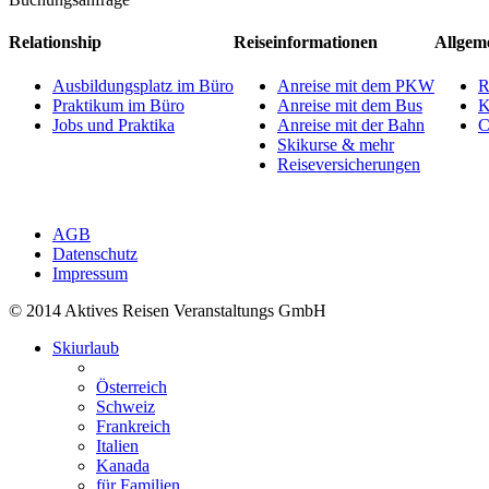
Relationship
Reiseinformationen
Allgem
Ausbildungsplatz im Büro
Anreise mit dem PKW
R
Praktikum im Büro
Anreise mit dem Bus
K
Jobs und Praktika
Anreise mit der Bahn
C
Skikurse & mehr
Reiseversicherungen
AGB
Datenschutz
Impressum
© 2014 Aktives Reisen Veranstaltungs GmbH
Skiurlaub
Österreich
Schweiz
Frankreich
Italien
Kanada
für Familien