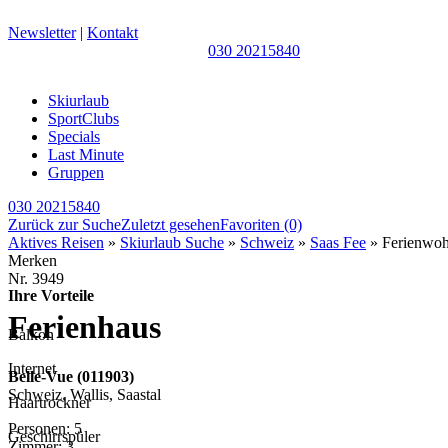
Newsletter
|
Kontakt
030 20215840
Skiurlaub
SportClubs
Specials
Last Minute
Gruppen
030 20215840
Zurück zur Suche
Zuletzt gesehen
Favoriten
(0)
Aktives Reisen
»
Skiurlaub Suche
»
Schweiz
»
Saas Fee
» Ferienwoh
Merken
Nr.
3949
Ihre Vorteile
Ferienhaus
Balkon
Internet
Belle-Vue (011903)
Schweiz, Wallis, Saastal
Haartrockner
Personen: 5
Geschirrspüler
Zimmer: 3