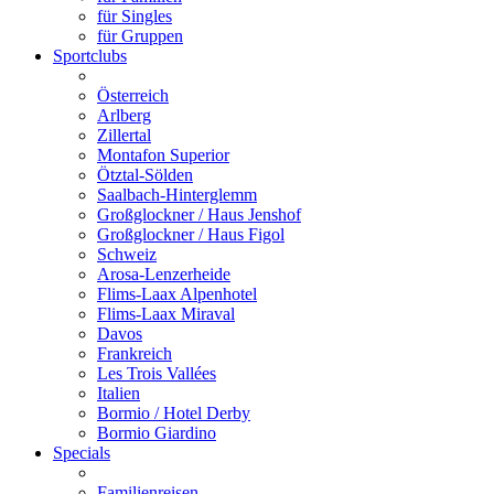
für Singles
für Gruppen
Sportclubs
Österreich
Arlberg
Zillertal
Montafon Superior
Ötztal-Sölden
Saalbach-Hinterglemm
Großglockner / Haus Jenshof
Großglockner / Haus Figol
Schweiz
Arosa-Lenzerheide
Flims-Laax Alpenhotel
Flims-Laax Miraval
Davos
Frankreich
Les Trois Vallées
Italien
Bormio / Hotel Derby
Bormio Giardino
Specials
Familienreisen