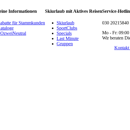
eine Informationen
Skiurlaub mit Aktives Reisen
Service-Hotli
abatte für Stammkunden
Skiurlaub
030 20215840
ataloge
SportClubs
Mo - Fr: 09:00
OzweiNeutral
Specials
Wir beraten Di
Last Minute
Gruppen
Kontakt