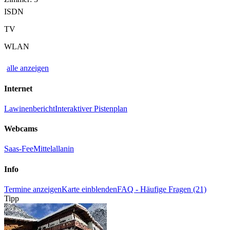
ISDN
TV
WLAN
alle anzeigen
Internet
Lawinenbericht
Interaktiver Pistenplan
Webcams
Saas-Fee
Mittelallanin
Info
Termine anzeigen
Karte einblenden
FAQ - Häufige Fragen (21)
Tipp