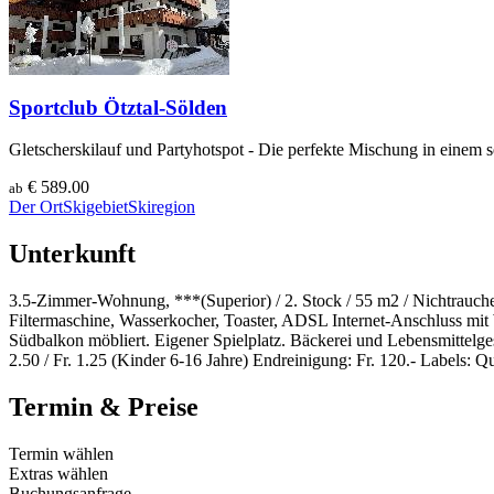
Sportclub Ötztal-Sölden
Gletscherskilauf und Partyhotspot - Die perfekte Mischung in einem 
€ 589.00
ab
Der Ort
Skigebiet
Skiregion
Unterkunft
3.5-Zimmer-Wohnung, ***(Superior) / 2. Stock / 55 m2 / Nichtrauc
Filtermaschine, Wasserkocher, Toaster, ADSL Internet-Anschluss 
Südbalkon möbliert. Eigener Spielplatz. Bäckerei und Lebensmittelg
2.50 / Fr. 1.25 (Kinder 6-16 Jahre) Endreinigung: Fr. 120.- Labels: Q
Termin & Preise
Termin wählen
Extras wählen
Buchungsanfrage