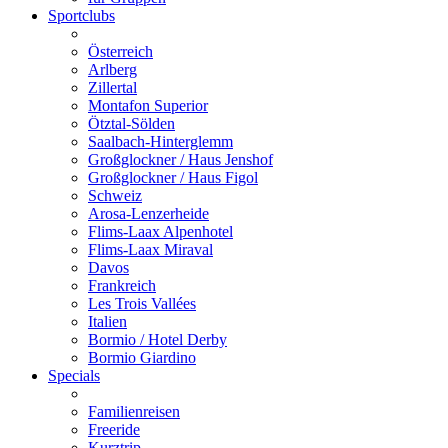
Sportclubs
Österreich
Arlberg
Zillertal
Montafon Superior
Ötztal-Sölden
Saalbach-Hinterglemm
Großglockner / Haus Jenshof
Großglockner / Haus Figol
Schweiz
Arosa-Lenzerheide
Flims-Laax Alpenhotel
Flims-Laax Miraval
Davos
Frankreich
Les Trois Vallées
Italien
Bormio / Hotel Derby
Bormio Giardino
Specials
Familienreisen
Freeride
Kurztrip