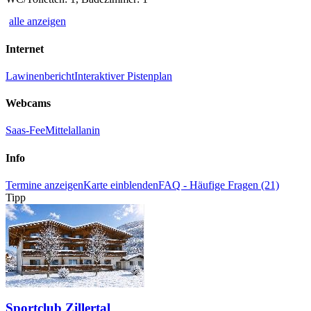
alle anzeigen
Internet
Lawinenbericht
Interaktiver Pistenplan
Webcams
Saas-Fee
Mittelallanin
Info
Termine anzeigen
Karte einblenden
FAQ - Häufige Fragen (21)
Tipp
Sportclub Zillertal