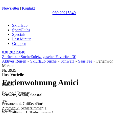
Newsletter
|
Kontakt
030 20215840
Skiurlaub
SportClubs
Specials
Last Minute
Gruppen
030 20215840
Zurück zur Suche
Zuletzt gesehen
Favoriten
(0)
Aktives Reisen
»
Skiurlaub Suche
»
Schweiz
»
Saas Fee
» Ferienwo
Merken
Nr.
3935
Ihre Vorteile
Ferienwohnung Amici
Dusche
Balkon / Terrasse
Schweiz, Wallis, Saastal
TV
Personen: 4, Größe: 45m²
Zimmer: 2, Schlafzimmer: 1
Backofen
WC/Toiletten: 1, Badezimmer: 1