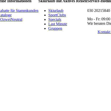
eine Informationen
Skiurlaub mit Aktives Reisen
Service-Hotli
abatte für Stammkunden
Skiurlaub
030 20215840
ataloge
SportClubs
Mo - Fr: 09:00
OzweiNeutral
Specials
Wir beraten Di
Last Minute
Gruppen
Kontakt