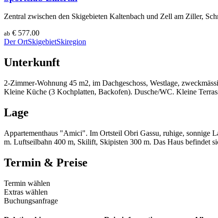
Zentral zwischen den Skigebieten Kaltenbach und Zell am Ziller, Sch
€ 577.00
ab
Der Ort
Skigebiet
Skiregion
Unterkunft
2-Zimmer-Wohnung 45 m2, im Dachgeschoss, Westlage, zweckmässig e
Kleine Küche (3 Kochplatten, Backofen). Dusche/WC. Kleine Terrass
Lage
Appartementhaus "Amici". Im Ortsteil Obri Gassu, ruhige, sonnige L
m. Luftseilbahn 400 m, Skilift, Skipisten 300 m. Das Haus befindet s
Termin & Preise
Termin wählen
Extras wählen
Buchungsanfrage