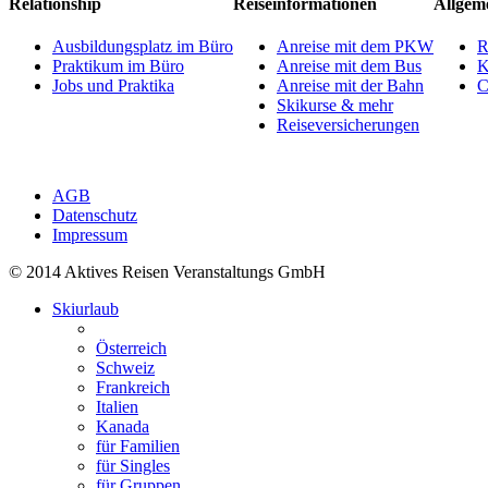
Relationship
Reiseinformationen
Allgem
Ausbildungsplatz im Büro
Anreise mit dem PKW
R
Praktikum im Büro
Anreise mit dem Bus
K
Jobs und Praktika
Anreise mit der Bahn
C
Skikurse & mehr
Reiseversicherungen
AGB
Datenschutz
Impressum
© 2014 Aktives Reisen Veranstaltungs GmbH
Skiurlaub
Österreich
Schweiz
Frankreich
Italien
Kanada
für Familien
für Singles
für Gruppen