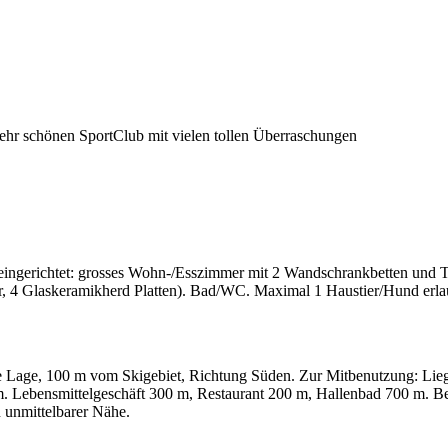
sehr schönen SportClub mit vielen tollen Überraschungen
ngerichtet: grosses Wohn-/Esszimmer mit 2 Wandschrankbetten und T
, 4 Glaskeramikherd Platten). Bad/WC. Maximal 1 Haustier/Hund erla
ge Lage, 100 m vom Skigebiet, Richtung Süden. Zur Mitbenutzung: Lie
m. Lebensmittelgeschäft 300 m, Restaurant 200 m, Hallenbad 700 m. Ber
n unmittelbarer Nähe.