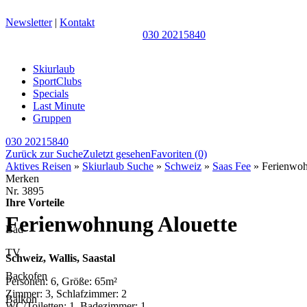
Newsletter
|
Kontakt
030 20215840
Skiurlaub
SportClubs
Specials
Last Minute
Gruppen
030 20215840
Zurück zur Suche
Zuletzt gesehen
Favoriten
(0)
Aktives Reisen
»
Skiurlaub Suche
»
Schweiz
»
Saas Fee
» Ferienwoh
Merken
Nr.
3895
Ihre Vorteile
Ferienwohnung Alouette
Bad
TV
Schweiz, Wallis, Saastal
Backofen
Personen: 6, Größe: 65m²
Zimmer: 3, Schlafzimmer: 2
Balkon
WC/Toiletten: 1, Badezimmer: 1