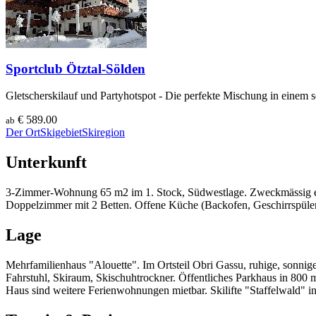
Sportclub Ötztal-Sölden
Gletscherskilauf und Partyhotspot - Die perfekte Mischung in einem 
€ 589.00
ab
Der Ort
Skigebiet
Skiregion
Unterkunft
3-Zimmer-Wohnung 65 m2 im 1. Stock, Südwestlage. Zweckmässig ei
Doppelzimmer mit 2 Betten. Offene Küche (Backofen, Geschirrspüler
Lage
Mehrfamilienhaus "Alouette". Im Ortsteil Obri Gassu, ruhige, sonni
Fahrstuhl, Skiraum, Skischuhtrockner. Öffentliches Parkhaus in 800 
Haus sind weitere Ferienwohnungen mietbar. Skilifte "Staffelwald" i