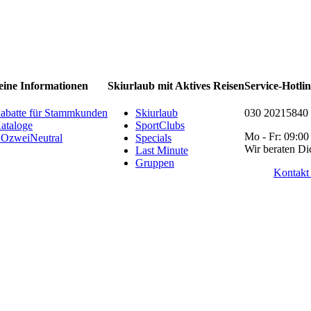
eine Informationen
Skiurlaub mit Aktives Reisen
Service-Hotli
abatte für Stammkunden
Skiurlaub
030 20215840
ataloge
SportClubs
Mo - Fr: 09:00
OzweiNeutral
Specials
Wir beraten Di
Last Minute
Gruppen
Kontakt