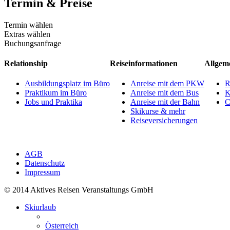
Termin & Preise
Termin wählen
Extras wählen
Buchungsanfrage
Relationship
Reiseinformationen
Allgem
Ausbildungsplatz im Büro
Anreise mit dem PKW
R
Praktikum im Büro
Anreise mit dem Bus
K
Jobs und Praktika
Anreise mit der Bahn
C
Skikurse & mehr
Reiseversicherungen
AGB
Datenschutz
Impressum
© 2014 Aktives Reisen Veranstaltungs GmbH
Skiurlaub
Österreich