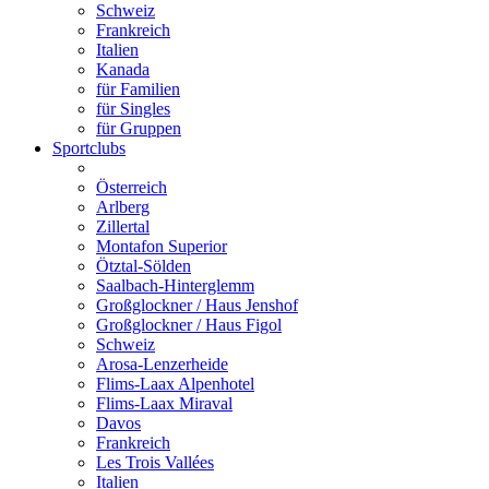
Schweiz
Frankreich
Italien
Kanada
für Familien
für Singles
für Gruppen
Sportclubs
Österreich
Arlberg
Zillertal
Montafon Superior
Ötztal-Sölden
Saalbach-Hinterglemm
Großglockner / Haus Jenshof
Großglockner / Haus Figol
Schweiz
Arosa-Lenzerheide
Flims-Laax Alpenhotel
Flims-Laax Miraval
Davos
Frankreich
Les Trois Vallées
Italien