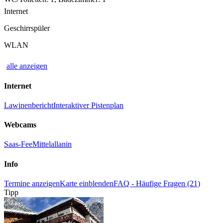
Internet
Geschirrspüler
WLAN
alle anzeigen
Internet
Lawinenbericht
Interaktiver Pistenplan
Webcams
Saas-Fee
Mittelallanin
Info
Termine anzeigen
Karte einblenden
FAQ - Häufige Fragen (21)
Tipp