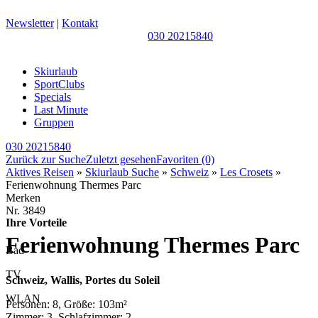
Newsletter
|
Kontakt
030 20215840
Skiurlaub
SportClubs
Specials
Last Minute
Gruppen
030 20215840
Zurück zur Suche
Zuletzt gesehen
Favoriten
(0)
Aktives Reisen
»
Skiurlaub Suche
»
Schweiz
»
Les Crosets
»
Ferienwohnung Thermes Parc
Merken
Nr.
3849
Ihre Vorteile
Ferienwohnung Thermes Parc
Bad
TV
Schweiz, Wallis, Portes du Soleil
WLAN
Personen: 8, Größe: 103m²
Zimmer: 3, Schlafzimmer: 2