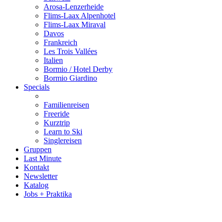
Arosa-Lenzerheide
Flims-Laax Alpenhotel
Flims-Laax Miraval
Davos
Frankreich
Les Trois Vallées
Italien
Bormio / Hotel Derby
Bormio Giardino
Specials
Familienreisen
Freeride
Kurztrip
Learn to Ski
Singlereisen
Gruppen
Last Minute
Kontakt
Newsletter
Katalog
Jobs + Praktika