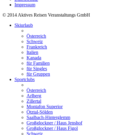
Impressum
© 2014 Aktives Reisen Veranstaltungs GmbH
Skiurlaub
Österreich
Schweiz
Frankreich
Italien
Kanada
für Familien
für Singles
für Gruppen
Sportclubs
Österreich
Arlberg
Zillertal
Montafon Superior
Ötztal-Sölden
Saalbach-Hinterglemm
Großglockner / Haus Jenshof
Großglockner / Haus Figol
Schweiz