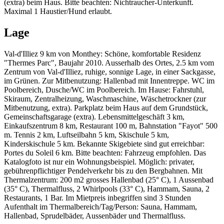
(extra) beim Haus. Bitte beachten: Nichtraucher-Unterkunft.
Maximal 1 Haustier/Hund erlaubt.
Lage
Val-d'Illiez 9 km von Monthey: Schöne, komfortable Residenz
"Thermes Parc", Baujahr 2010. Ausserhalb des Ortes, 2.5 km vom
Zentrum von Val-d'Illiez, ruhige, sonnige Lage, in einer Sackgasse,
im Grünen. Zur Mitbenutzung: Hallenbad mit Innentreppe. WC im
Poolbereich, Dusche/WC im Poolbereich. Im Hause: Fahrstuhl,
Skiraum, Zentralheizung, Waschmaschine, Wäschetrockner (zur
Mitbenutzung, extra). Parkplatz beim Haus auf dem Grundstück,
Gemeinschaftsgarage (extra). Lebensmittelgeschäft 3 km,
Einkaufszentrum 8 km, Restaurant 100 m, Bahnstation "Fayot" 500
m. Tennis 2 km, Luftseilbahn 5 km, Skischule 5 km,
Kinderskischule 5 km. Bekannte Skigebiete sind gut erreichbar:
Portes du Soleil 6 km. Bitte beachten: Fahrzeug empfohlen. Das
Katalogfoto ist nur ein Wohnungsbeispiel. Möglich: privater,
gebührenpflichtiger Pendelverkehr bis zu den Bergbahnen. Mit
Thermalzentrum: 200 m2 grosses Hallenbad (25° C), 1 Aussenbad
(35° C), Thermalfluss, 2 Whirlpools (33° C), Hammam, Sauna, 2
Restaurants, 1 Bar. Im Mietpreis inbegriffen sind 3 Stunden
Aufenthalt im Thermalbereich/Tag/Person: Sauna, Hammam,
Hallenbad, Sprudelbäder, Aussenbäder und Thermalfluss.