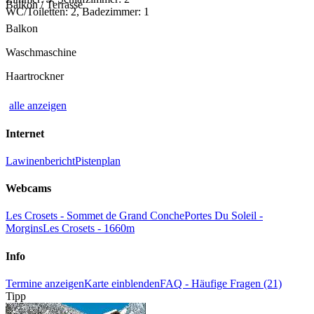
Balkon / Terrasse
WC/Toiletten: 2, Badezimmer: 1
Balkon
Waschmaschine
Haartrockner
alle anzeigen
Internet
Lawinenbericht
Pistenplan
Webcams
Les Crosets - Sommet de Grand Conche
Portes Du Soleil -
Morgins
Les Crosets - 1660m
Info
Termine anzeigen
Karte einblenden
FAQ - Häufige Fragen (21)
Tipp