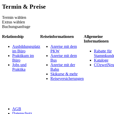
Termin & Preise
Termin wählen
Extras wählen
Buchungsanfrage
Relationship
Reiseinformationen
Allgemeine
Informationen
Ausbildungsplatz
Anreise mit dem
im Büro
PKW
Rabatte für
Praktikum im
Anreise mit dem
Stammkund
Büro
Bus
Kataloge
Jobs und
Anreise mit der
COzweiNeut
Praktika
Bahn
Skikurse & mehr
Reiseversicherungen
AGB
Datenschutz