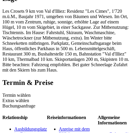
Les Crosets 9 km von Val d'Illiez: Residenz "Les Cimes", 1'720
m.ü.M., Baujahr 1971, umgeben von Bäumen und Wiesen. Im Ort,
100 m vom Zentrum, ruhige, sonnige, erhöhte Lage auf einem
Hügel, 10 m vom Skigebiet, in einer Sackgasse. Zur Mitbenutzung:
Tischtennis. Im Hause: Fahrstuhl, Skiraum, Waschmaschine,
Wäschetrockner (zur Mitbenutzung, extra). Im Winter bitte
Schneeketten mitbringen. Parkplatz, Gemeinschaftsgarage beim
Haus, öffentliches Parkhaus in 500 m. Lebensmittelgeschäft,
Restaurant 300 m, Bushaltestelle 150 m, Bahnstation "Val d'Illiez"
10 km, Thermalbad 10 km. Skisportanlagen 200 m, Skipisten 10 m.
Bitte beachten: Fahrzeug empfohlen. Bei guter Schneelage Zufahrt
mit den Skiern bis zum Haus.
Termin & Preise
Termin wählen
Extras wählen
Buchungsanfrage
Relationship
Reiseinformationen
Allgemeine
Informationen
Ausbildungsplatz
Anreise mit dem