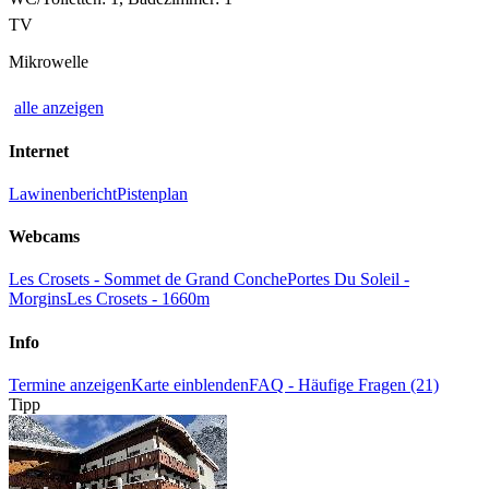
TV
Mikrowelle
alle anzeigen
Internet
Lawinenbericht
Pistenplan
Webcams
Les Crosets - Sommet de Grand Conche
Portes Du Soleil -
Morgins
Les Crosets - 1660m
Info
Termine anzeigen
Karte einblenden
FAQ - Häufige Fragen (21)
Tipp