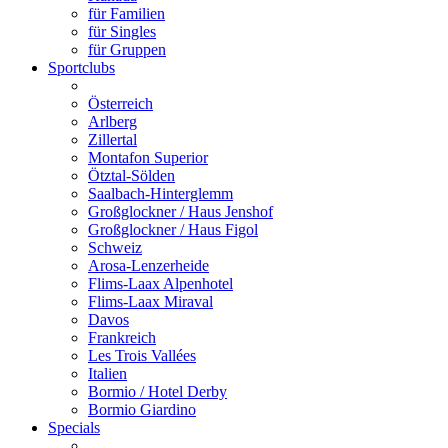
für Familien
für Singles
für Gruppen
Sportclubs
Österreich
Arlberg
Zillertal
Montafon Superior
Ötztal-Sölden
Saalbach-Hinterglemm
Großglockner / Haus Jenshof
Großglockner / Haus Figol
Schweiz
Arosa-Lenzerheide
Flims-Laax Alpenhotel
Flims-Laax Miraval
Davos
Frankreich
Les Trois Vallées
Italien
Bormio / Hotel Derby
Bormio Giardino
Specials