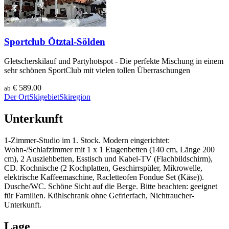
Sportclub Ötztal-Sölden
Gletscherskilauf und Partyhotspot - Die perfekte Mischung in einem
sehr schönen SportClub mit vielen tollen Überraschungen
€ 589.00
ab
Der Ort
Skigebiet
Skiregion
Unterkunft
1-Zimmer-Studio im 1. Stock. Modern eingerichtet:
Wohn-/Schlafzimmer mit 1 x 1 Etagenbetten (140 cm, Länge 200
cm), 2 Ausziehbetten, Esstisch und Kabel-TV (Flachbildschirm),
CD. Kochnische (2 Kochplatten, Geschirrspüler, Mikrowelle,
elektrische Kaffeemaschine, Racletteofen Fondue Set (Käse)).
Dusche/WC. Schöne Sicht auf die Berge. Bitte beachten: geeignet
für Familien. Kühlschrank ohne Gefrierfach, Nichtraucher-
Unterkunft.
Lage