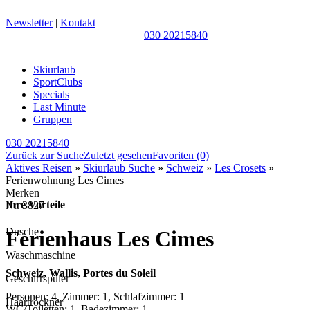
Newsletter
|
Kontakt
030 20215840
Skiurlaub
SportClubs
Specials
Last Minute
Gruppen
030 20215840
Zurück zur Suche
Zuletzt gesehen
Favoriten
(0)
Aktives Reisen
»
Skiurlaub Suche
»
Schweiz
»
Les Crosets
»
Ferienwohnung Les Cimes
Merken
Ihre Vorteile
Nr.
3827
Dusche
Ferienhaus Les Cimes
Waschmaschine
Schweiz, Wallis, Portes du Soleil
Geschirrspüler
Personen: 4, Zimmer: 1, Schlafzimmer: 1
Haartrockner
WC/Toiletten: 1, Badezimmer: 1