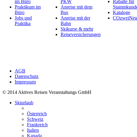
im Büro
PKW
Rabatte für
Praktikum im
Anreise mit dem
Stammkund
Büro
Bus
Kataloge
Jobs und
Anreise mit der
COzweiNeut
Praktika
Bahn
Skikurse & mehr
Reiseversicherungen
AGB
Datenschutz
Impressum
© 2014 Aktives Reisen Veranstaltungs GmbH
Skiurlaub
Österreich
Schweiz
Frankreich
Italien
Kanada