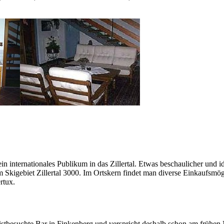
ein internationales Publikum in das Zillertal. Etwas beschaulicher und
im Skigebiet Zillertal 3000. Im Ortskern findet man diverse Einkaufsmö
rtux.
eistbesuchte Bar in Finkenberg und verspricht deshalb schon am frühe