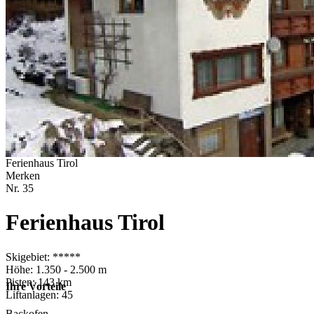
Ferienhaus Tirol
Merken
Nr.
35
Ferienhaus Tirol
Skigebiet: *****
Höhe: 1.350 - 2.500 m
Pisten: 143 km
Ihre Vorteile
Liftanlagen: 45
Backofen