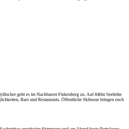
 idyllischer geht es im Nachbarort Finkenberg zu. Auf 840m Seehöhe
glichkeiten, Bars und Restaurants. Öffentliche Skibusse bringen euch
n Nachmittag angeheizte Stimmung und am Abend beste Partylaune.