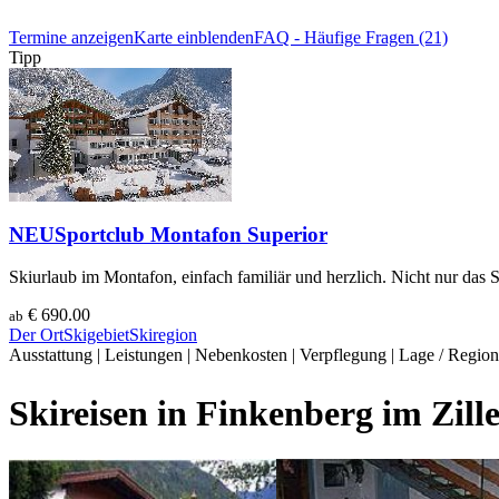
Termine anzeigen
Karte einblenden
FAQ - Häufige Fragen (21)
Tipp
NEU
Sportclub Montafon Superior
Skiurlaub im Montafon, einfach familiär und herzlich. Nicht nur das S
€ 690.00
ab
Der Ort
Skigebiet
Skiregion
Ausstattung
|
Leistungen
|
Nebenkosten
|
Verpflegung
|
Lage / Region
Skireisen in Finkenberg im Zille