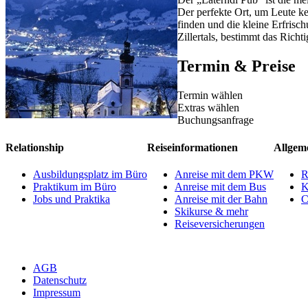
Der perfekte Ort, um Leute ke
finden und die kleine Erfrisc
Zillertals, bestimmt das Richt
Termin & Preise
Termin wählen
Extras wählen
Buchungsanfrage
Relationship
Reiseinformationen
Allgem
Ausbildungsplatz im Büro
Anreise mit dem PKW
R
Praktikum im Büro
Anreise mit dem Bus
K
Jobs und Praktika
Anreise mit der Bahn
C
Skikurse & mehr
Reiseversicherungen
AGB
Datenschutz
Impressum