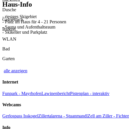
Haus-Info
Dusche
- riesiges Skigebiet
Gefrierfach
- Platz im Haus für 4 - 21 Personen
- Sauna und Aufenthaltsraum
Balkon
- Skikeller und Parkplatz
WLAN
Bad
Garten
alle anzeigen
Internet
Funpark - Mayrhofen
Lawinenbericht
Pistenplan - interaktiv
Webcams
Gerlospass Isskogel
Zillertalarena - Stuanmandl
Zell am Ziller - Fichte
Info