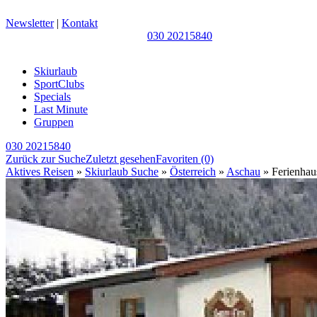
Newsletter
|
Kontakt
030 20215840
Skiurlaub
SportClubs
Specials
Last Minute
Gruppen
030 20215840
Zurück zur Suche
Zuletzt gesehen
Favoriten
(0)
Aktives Reisen
»
Skiurlaub Suche
»
Österreich
»
Aschau
» Ferienhaus