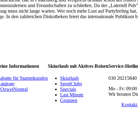
nnenzulernen und Freundschaften zu schließen. Da der „Laterndl Pub" dir
hung muss nicht lange warten. Wer noch mehr Lust auf Partyfeeling ha
ige. In den zahlreichen Diskotheken feiert das internationale Publikum 
eine Informationen
Skiurlaub mit Aktives Reisen
Service-Hotli
abatte für Stammkunden
Skiurlaub
030 20215840
ataloge
SportClubs
Mo - Fr: 09:00
OzweiNeutral
Specials
Wir beraten Di
Last Minute
Gruppen
Kontakt