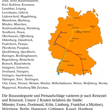
Jena, Jever, Kaiserslautern,
Kiel, Koblenz, Konstanz,
Landshut, Leipzig,
Leverkusen, Lübeck,
Lüdenscheid, Magdeburg,
Mannheim, Marburg,
Minden, München,
Neubrandenburg, Nürnberg,
Nordhorn, Neuss,
Oberhausen, Offenburg,
Oldenburg,
Osnabrück,
Paderborn, Passau,
Pforzheim, Potsdam,
Quedlinburg, Quickborn,
Ratingen, Recklinghausen,
Regensburg, Remscheid,
Rostock, Rüsselsheim,
Salzgitter, Schwerin,
Stralsund, Stuttgart,
Solingen, Saarbrücken,
Tübingen, Trier, Tuttlingen,
Ulm, Unna, Viersen, Weimar, Wetzlar, Wilhelmshaven, Witten, Wolfsburg, Worms,
bis
.
Wuppertal, Würzburg
Zwickau
Die Buszustiegsorte und Preisaufschläge variieren je nach Reiseziel
und Reisezeit. Unsere 2 Routen befahren die Städte:
Münster, Essen, Dortmund, Köln, Limburg, Frankfurt a.M(ohne),
Würzburg, Berlin, Hannover, Göttingen, Kassel, Hamburg