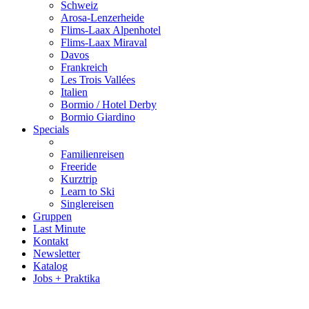
Schweiz
Arosa-Lenzerheide
Flims-Laax Alpenhotel
Flims-Laax Miraval
Davos
Frankreich
Les Trois Vallées
Italien
Bormio / Hotel Derby
Bormio Giardino
Specials
Familienreisen
Freeride
Kurztrip
Learn to Ski
Singlereisen
Gruppen
Last Minute
Kontakt
Newsletter
Katalog
Jobs + Praktika