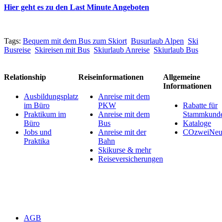
Hier geht es zu den Last Minute Angeboten
Tags:
Bequem mit dem Bus zum Skiort
Busurlaub Alpen
Ski
Busreise
Skireisen mit Bus
Skiurlaub Anreise
Skiurlaub Bus
Relationship
Reiseinformationen
Allgemeine
Informationen
Ausbildungsplatz
Anreise mit dem
im Büro
PKW
Rabatte für
Praktikum im
Anreise mit dem
Stammkund
Büro
Bus
Kataloge
Jobs und
Anreise mit der
COzweiNeut
Praktika
Bahn
Skikurse & mehr
Reiseversicherungen
AGB