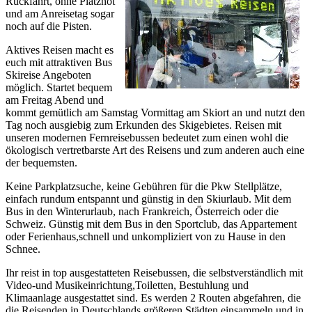
Rückfahrt, ohne Platznot
und am Anreisetag sogar
noch auf die Pisten.
Aktives Reisen macht es
euch mit attraktiven Bus
Skireise Angeboten
möglich. Startet bequem
am Freitag Abend und
kommt gemütlich am Samstag Vormittag am Skiort an und nutzt den
Tag noch ausgiebig zum Erkunden des Skigebietes. Reisen mit
unseren modernen Fernreisebussen bedeutet zum einen wohl die
ökologisch vertretbarste Art des Reisens und zum anderen auch eine
der bequemsten.
Keine Parkplatzsuche, keine Gebühren für die Pkw Stellplätze,
einfach rundum entspannt und günstig in den Skiurlaub. Mit dem
Bus in den Winterurlaub, nach Frankreich, Österreich oder die
Schweiz. Günstig mit dem Bus in den Sportclub, das Appartement
oder Ferienhaus,schnell und unkompliziert von zu Hause in den
Schnee.
Ihr reist in top ausgestatteten Reisebussen, die selbstverständlich mit
Video-und Musikeinrichtung,Toiletten, Bestuhlung und
Klimaanlage ausgestattet sind. Es werden 2 Routen abgefahren, die
die Reisenden in Deutschlands größeren Städten einsammeln und in